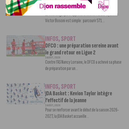
trois jours : le défi de Victor Bosoni
5 AOÛT, 2026
Le challenge que s’apprête à relever l’ultra-cycliste
Victor Bosoni est simple : parcourir 571...
INFOS
,
SPORT
DFCO : une préparation sereine avant
le grand retour en Ligue 2
3 AOÛT, 2026
Contre l’AS Nancy Lorraine, le DFCO a achevé sa phase
de préparation par un...
INFOS
,
SPORT
JDA Basket : Kevion Taylor intègre
l’effectif de la Jeanne
3 AOÛT, 2026
Pour se renforcer avant le début de la saison 2026-
2027, la JDA Basket accueille...