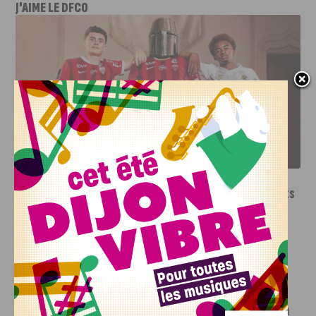
J'AIME LE DFCO
LE DFCO DÉVOILE SES NOUVEAUX MAILLOTS POUR LA
SAISON 2026-2027
INFOS
,
SPORT
Le DFCO dévoile ses nouveaux maillots
pour la saison 2026-2027
6 AOÛT, 2026
Le club dijonnais a présenté ses nouveaux maillots
pour son retour en Ligue 2....
INFOS
,
SPORT
Faire le tour de la Côte-d’Or à vélo en