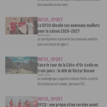
Une nouvelle recrue vient...
INFOS
,
SPORT
Le DFCO dévoile ses nouveaux maillots
pour la saison 2026-2027
6 AOÛT, 2026
Le club dijonnais a présenté ses nouveaux maillots
pour son retour en Ligue 2....
INFOS
,
SPORT
Faire le tour de la Côte-d’Or à vélo en
trois jours : le défi de Victor Bosoni
5 AOÛT, 2026
Le challenge que s’apprête à relever l’ultra-cycliste
Victor Bosoni est simple : parcourir 571...
INFOS
,
SPORT
DFCO : une préparation sereine avant