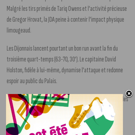
Malgré les tirs primés de Tariq Owens et l’activité précieuse
de Gregor Hrovat, la JDA peine à contenir l’impact physique
limougeaud.
Les Dijonnais lancent pourtant un bon run avant la fin du
troisième quart-temps (63-70, 30’). Le capitaine David
Holston, fidèle à lui-même, dynamise l’attaque et redonne
espoir au public du Palais.
Mais dans le money-time, Frank Mason prend les commandes
et sécurise l’avance du CSP. Limoges s’impose finalement
86-101 et met fin à la série d’invincibilité dijonnaise à
domicile.