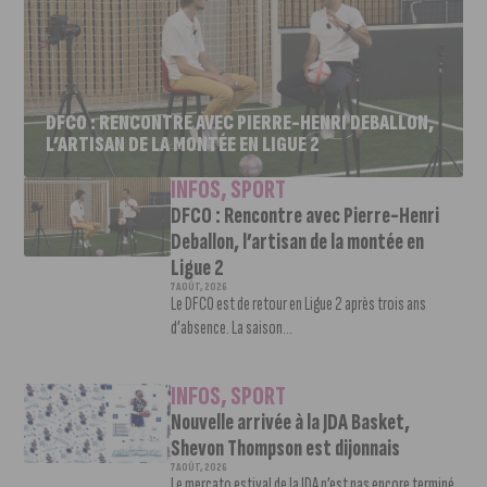
DFCO : RENCONTRE AVEC PIERRE-HENRI DEBALLON,
L’ARTISAN DE LA MONTÉE EN LIGUE 2
INFOS
,
SPORT
DFCO : Rencontre avec Pierre-Henri
Deballon, l’artisan de la montée en
Ligue 2
7 AOÛT, 2026
Le DFCO est de retour en Ligue 2 après trois ans
d’absence. La saison...
INFOS
,
SPORT
Nouvelle arrivée à la JDA Basket,
Shevon Thompson est dijonnais
7 AOÛT, 2026
Le mercato estival de la JDA n’est pas encore terminé.