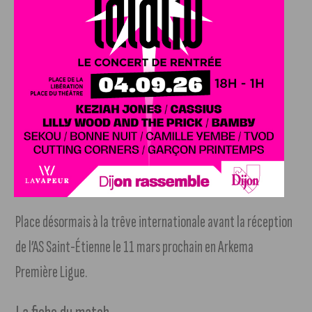
reste un motif de satisfaction pour le DFCO, capable de
rivaliser dans l’intensité et dans le jeu face à l’une des
meilleures équipes européennes. L’écart s’est ensuite fait
sur l’efficacité et la maîtrise collective lyonnaise.
L’aventure en Coupe LFFP s’arrête donc aux portes de la
finale, mais le parcours dijonnais dans cette première
édition restera une réussite.
Place désormais à la trêve internationale avant la réception
de l’AS Saint-Étienne le 11 mars prochain en Arkema
Première Ligue.