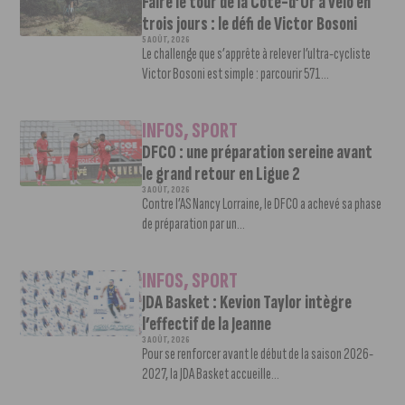
Faire le tour de la Côte-d’Or à vélo en
trois jours : le défi de Victor Bosoni
5 AOÛT, 2026
Le challenge que s’apprête à relever l’ultra-cycliste
Victor Bosoni est simple : parcourir 571...
INFOS
,
SPORT
DFCO : une préparation sereine avant
le grand retour en Ligue 2
3 AOÛT, 2026
Contre l’AS Nancy Lorraine, le DFCO a achevé sa phase
de préparation par un...
INFOS
,
SPORT
JDA Basket : Kevion Taylor intègre
l’effectif de la Jeanne
3 AOÛT, 2026
Pour se renforcer avant le début de la saison 2026-
2027, la JDA Basket accueille...