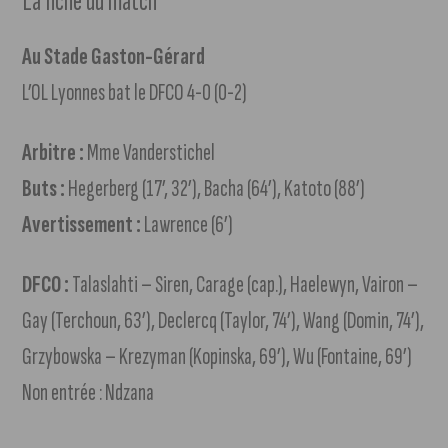
La fiche du match
Au Stade Gaston-Gérard
L’OL Lyonnes bat le DFCO 4-0 (0-2)
Arbitre :
Mme Vanderstichel
Buts :
Hegerberg (17’, 32’), Bacha (64’), Katoto (88’)
Avertissement :
Lawrence (6’)
DFCO :
Talaslahti – Siren, Carage (cap.), Haelewyn, Vairon –
Gay (Terchoun, 63’), Declercq (Taylor, 74’), Wang (Domin, 74’),
Grzybowska – Krezyman (Kopinska, 69’), Wu (Fontaine, 69’)
Non entrée : Ndzana