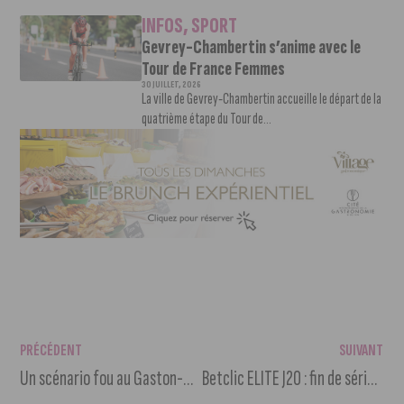
INFOS
,
SPORT
Gevrey-Chambertin s’anime avec le
Tour de France Femmes
30 JUILLET, 2026
La ville de Gevrey-Chambertin accueille le départ de la
quatrième étape du Tour de...
PRÉCÉDENT
SUIVANT
Un scénario fou au Gaston-Gérard : le DFCO arrache un nul frustrant face à Caen (3-3)
Betclic ELITE J20 : fin de série à domicile pour la JDA face au Limoges CSP