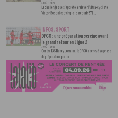
5 AOÛT, 2026
Le challenge que s’apprête à relever l’ultra-cycliste
Victor Bosoni est simple : parcourir 571...
INFOS
,
SPORT
DFCO : une préparation sereine avant
le grand retour en Ligue 2
3 AOÛT, 2026
Contre l’AS Nancy Lorraine, le DFCO a achevé sa phase
de préparation par un...