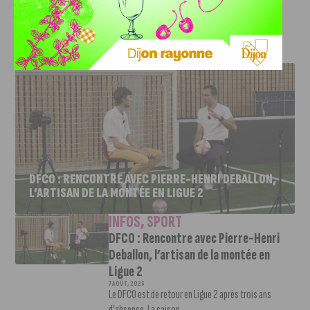
contemporain accessible, vivant et partagé.
J'AIME LE DFCO
DFCO : RENCONTRE AVEC PIERRE-HENRI DEBALLON,
L’ARTISAN DE LA MONTÉE EN LIGUE 2
INFOS
,
SPORT
DFCO : Rencontre avec Pierre-Henri
Deballon, l’artisan de la montée en
Ligue 2
7 AOÛT, 2026
Le DFCO est de retour en Ligue 2 après trois ans
d’absence. La saison...