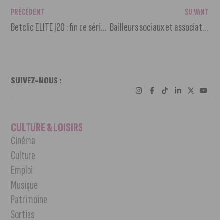
PRÉCÉDENT
SUIVANT
Betclic ELITE J20 : fin de série à domicile pour la JDA face au Limoges CSP
Bailleurs sociaux et associations unis contre les violences conjugales
SUIVEZ-NOUS :
CULTURE & LOISIRS
Cinéma
Culture
Emploi
Musique
Patrimoine
Sorties