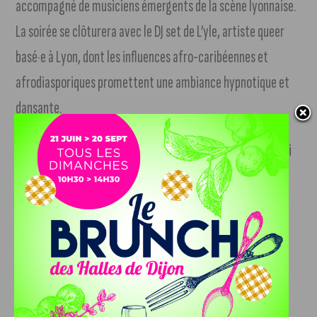
accompagné de musiciens émergents de la scène lyonnaise.
La soirée se clôturera avec le DJ set de L’yle, artiste queer
basé·e à Lyon, dont les influences afro-caribéennes et
afrodiasporiques promettent une ambiance hypnotique et
dansante.
Un espace de restauration assuré par La Maison Phare ainsi
qu’un bar proposant les bières de 90 BPM et des boissons
sans alcool viendront compléter l’événement.
Gratuite et ouverte à tous, cette 9e Nuit des Étudiant·e·s
s’inscrit comme un rendez-vous culturel fédérateur,
affirmant la volonté du Collectif Équinoxe de rendre l’art