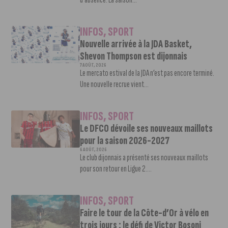
INFOS
,
SPORT
Nouvelle arrivée à la JDA Basket,
Shevon Thompson est dijonnais
7 AOÛT, 2026
Le mercato estival de la JDA n’est pas encore terminé.
Une nouvelle recrue vient...
INFOS
,
SPORT
Le DFCO dévoile ses nouveaux maillots
pour la saison 2026-2027
6 AOÛT, 2026
Le club dijonnais a présenté ses nouveaux maillots
pour son retour en Ligue 2....
INFOS
,
SPORT
Faire le tour de la Côte-d’Or à vélo en
trois jours : le défi de Victor Bosoni