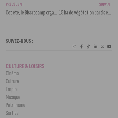
PRÉCÉDENT
SUIVANT
Cet été, le Biscrocamp organise ses P’tites Guinguettes itinérantes partout en Côte-d’Or
15 ha de végétation partis en fumée à Plombières-lès-Dijon
SUIVEZ-NOUS :
CULTURE & LOISIRS
Cinéma
Culture
Emploi
Musique
Patrimoine
Sorties