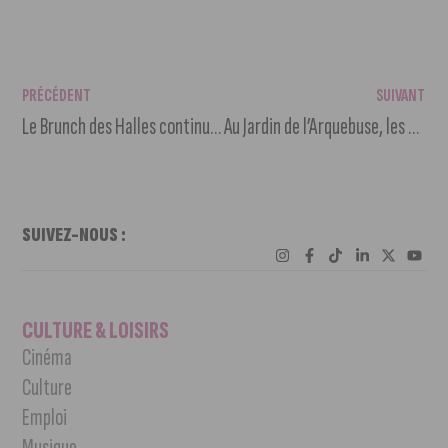
PRÉCÉDENT
SUIVANT
Le Brunch des Halles continue : découvrez le programme de juillet
Au Jardin de l’Arquebuse, les Dijonnais profitent cet été de la nature autour de l’exposition temporaire « Vivants »
SUIVEZ-NOUS :
CULTURE & LOISIRS
Cinéma
Culture
Emploi
Musique