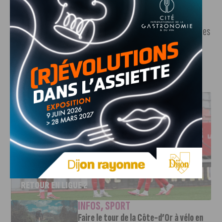
L’occasion de se retrouver pour fêter le retour de l’été et des
P’tites Guinguettes de Biscrocamp.
J'AIME LE DFCO
DFCO : UNE PRÉPARATION SEREINE AVANT LE GRAND
RETOUR EN LIGUE 2
INFOS
,
SPORT
Faire le tour de la Côte-d’Or à vélo en