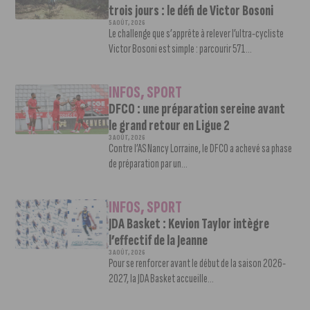
trois jours : le défi de Victor Bosoni
5 AOÛT, 2026
Le challenge que s’apprête à relever l’ultra-cycliste
Victor Bosoni est simple : parcourir 571...
INFOS
,
SPORT
DFCO : une préparation sereine avant
le grand retour en Ligue 2
3 AOÛT, 2026
Contre l’AS Nancy Lorraine, le DFCO a achevé sa phase
de préparation par un...
INFOS
,
SPORT
JDA Basket : Kevion Taylor intègre
l’effectif de la Jeanne
3 AOÛT, 2026
Pour se renforcer avant le début de la saison 2026-
2027, la JDA Basket accueille...