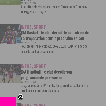
28 JUILLET, 2026
À la suite de la rétrogradation des Girondins de Bordeaux
en Régional 1, Brayan...
INFOS
,
SPORT
JDA Basket : le club dévoile le calendrier de
sa préparation pour la prochaine saison
28 JUILLET, 2026
Pour préparer l'exercice 2026-2027, la JDA Dijon a décidé
de se doter d'un programme...
INFOS
,
SPORT
JDA Handball : le club dévoile son
programme de pré-saison
28 JUILLET, 2026
Les joueuses de la JDA Handball préparent actuellement la
prochaine saison. Après la reprise...
INFOS
,
SPORT