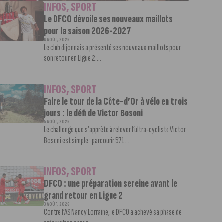
INFOS
,
SPORT
Le DFCO dévoile ses nouveaux maillots
pour la saison 2026-2027
6 AOÛT, 2026
Le club dijonnais a présenté ses nouveaux maillots pour
son retour en Ligue 2....
INFOS
,
SPORT
Faire le tour de la Côte-d’Or à vélo en trois
jours : le défi de Victor Bosoni
5 AOÛT, 2026
Le challenge que s’apprête à relever l’ultra-cycliste Victor
Bosoni est simple : parcourir 571...
INFOS
,
SPORT
DFCO : une préparation sereine avant le
grand retour en Ligue 2
3 AOÛT, 2026
Contre l’AS Nancy Lorraine, le DFCO a achevé sa phase de