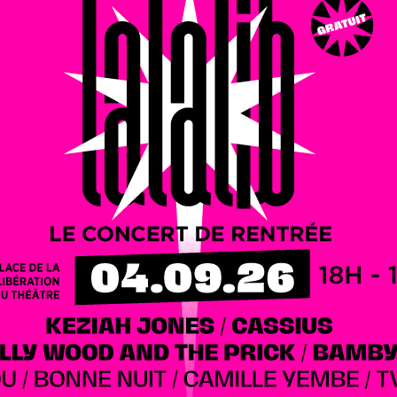
profiter de l’éclipse solaire et des Perséides ce mercredi
que de Bourgogne et l’aéroclub de la Côte-d’Or, cet
es pour observer le ciel de