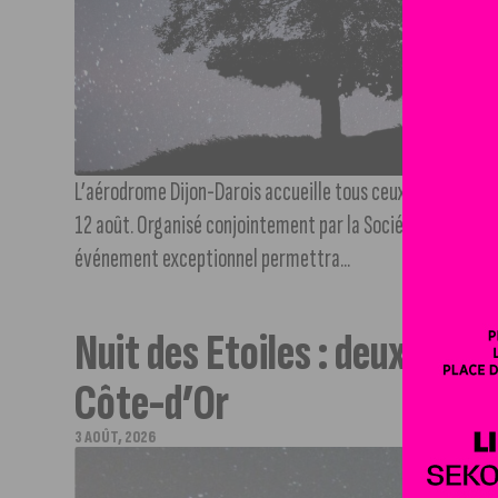
L’aérodrome Dijon-Darois accueille tous ceux qui voudront 
12 août. Organisé conjointement par la Société Astronomi
événement exceptionnel permettra...
Nuit des Etoiles : deux soiré
Côte-d’Or
3 AOÛT, 2026