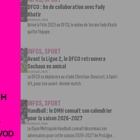
DFCO : fin de collaboration avec Fady
Khatir
28 JUILLET, 2026
Arrivé à l'été 2025 au DFCO, le milieu de terrain Fady Khatir
quitte l’équipe...
INFOS
,
SPORT
Avant la Ligue 2, le DFCO retrouvera
Sochaux en amical
22 JUILLET, 2026
Le DFCO se déplacera au stade Christian-Doussot, à Saint-
Vit, pour son avant- dernier match...
INFOS
,
SPORT
Handball : le DMH connaît son calendrier
pour la saison 2026-2027
22 JUILLET, 2026
Le Dijon Métropole Handball connaît désormais ses
adversaires pour cette saison 2026-2027 de ProLigue....