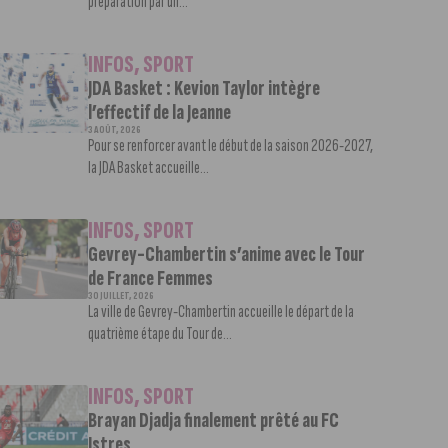
préparation par un...
INFOS
,
SPORT
JDA Basket : Kevion Taylor intègre
l’effectif de la Jeanne
3 AOÛT, 2026
Pour se renforcer avant le début de la saison 2026-2027,
la JDA Basket accueille...
INFOS
,
SPORT
Gevrey-Chambertin s’anime avec le Tour
de France Femmes
30 JUILLET, 2026
La ville de Gevrey-Chambertin accueille le départ de la
quatrième étape du Tour de...
INFOS
,
SPORT
Brayan Djadja finalement prêté au FC
Istres