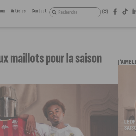
aux
Articles
Contact
x maillots pour la saison
J'AIME L
LE D
SAIS