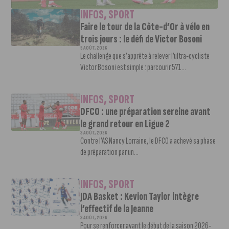
INFOS
,
SPORT
Faire le tour de la Côte-d’Or à vélo en
trois jours : le défi de Victor Bosoni
5 AOÛT, 2026
Le challenge que s’apprête à relever l’ultra-cycliste
Victor Bosoni est simple : parcourir 571...
INFOS
,
SPORT
DFCO : une préparation sereine avant
le grand retour en Ligue 2
3 AOÛT, 2026
Contre l’AS Nancy Lorraine, le DFCO a achevé sa phase
de préparation par un...
INFOS
,
SPORT
JDA Basket : Kevion Taylor intègre
l’effectif de la Jeanne
3 AOÛT, 2026
Pour se renforcer avant le début de la saison 2026-