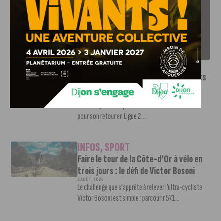
LE DFCO DÉVOILE SES NOUVEAUX MAILLOTS POUR LA
SAISON 2026-2027
INFOS
,
SPORT
Le DFCO dévoile ses nouveaux maillots
pour la saison 2026-2027
6 AOÛT, 2026
Le club dijonnais a présenté ses nouveaux maillots
pour son retour en Ligue 2....
INFOS
,
SPORT
Faire le tour de la Côte-d’Or à vélo en
trois jours : le défi de Victor Bosoni
5 AOÛT, 2026
Le challenge que s’apprête à relever l’ultra-cycliste
Victor Bosoni est simple : parcourir 571...