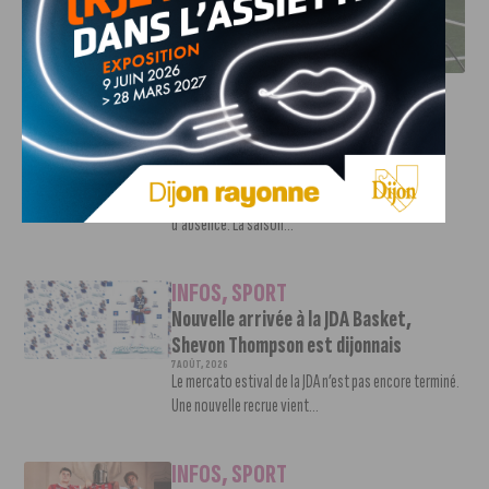
DFCO : RENCONTRE AVEC PIERRE-HENRI DEBALLON,
L’ARTISAN DE LA MONTÉE EN LIGUE 2
INFOS
,
SPORT
DFCO : Rencontre avec Pierre-Henri
Deballon, l’artisan de la montée en
Ligue 2
7 AOÛT, 2026
Le DFCO est de retour en Ligue 2 après trois ans
d’absence. La saison...
INFOS
,
SPORT
Nouvelle arrivée à la JDA Basket,
Shevon Thompson est dijonnais
7 AOÛT, 2026
Le mercato estival de la JDA n’est pas encore terminé.
Une nouvelle recrue vient...
INFOS
,
SPORT