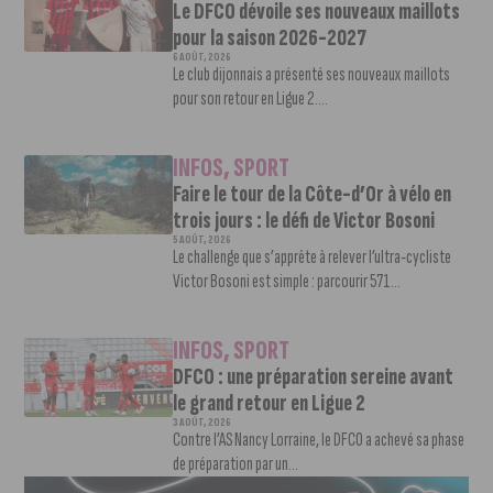
Le DFCO dévoile ses nouveaux maillots
pour la saison 2026-2027
6 AOÛT, 2026
Le club dijonnais a présenté ses nouveaux maillots
pour son retour en Ligue 2....
INFOS
,
SPORT
Faire le tour de la Côte-d’Or à vélo en
trois jours : le défi de Victor Bosoni
5 AOÛT, 2026
Le challenge que s’apprête à relever l’ultra-cycliste
Victor Bosoni est simple : parcourir 571...
INFOS
,
SPORT
DFCO : une préparation sereine avant
le grand retour en Ligue 2
3 AOÛT, 2026
Contre l’AS Nancy Lorraine, le DFCO a achevé sa phase
de préparation par un...