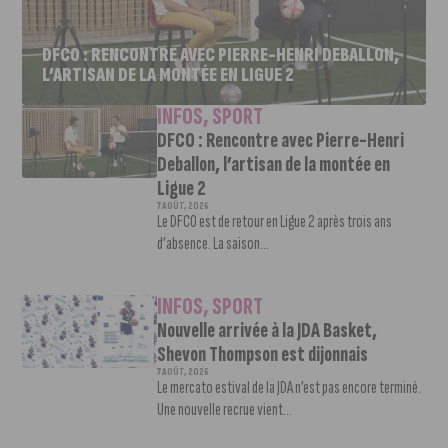
DFCO : RENCONTRE AVEC PIERRE-HENRI DEBALLON,
L’ARTISAN DE LA MONTÉE EN LIGUE 2
INFOS
,
SPORT
DFCO : Rencontre avec Pierre-Henri
Deballon, l’artisan de la montée en
Ligue 2
7 AOÛT, 2026
Le DFCO est de retour en Ligue 2 après trois ans
d’absence. La saison...
INFOS
,
SPORT
Nouvelle arrivée à la JDA Basket,
Shevon Thompson est dijonnais
7 AOÛT, 2026
Le mercato estival de la JDA n’est pas encore terminé.
Une nouvelle recrue vient...