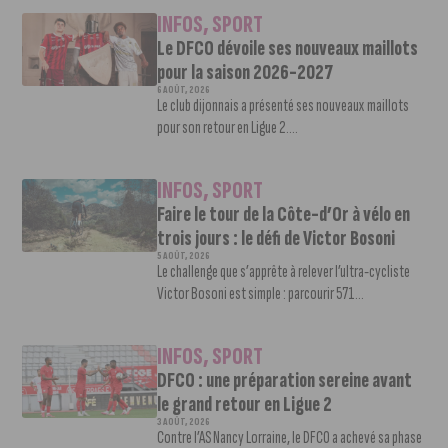
INFOS
,
SPORT
Le DFCO dévoile ses nouveaux maillots
pour la saison 2026-2027
6 AOÛT, 2026
Le club dijonnais a présenté ses nouveaux maillots
pour son retour en Ligue 2....
INFOS
,
SPORT
Faire le tour de la Côte-d’Or à vélo en
trois jours : le défi de Victor Bosoni
5 AOÛT, 2026
Le challenge que s’apprête à relever l’ultra-cycliste
Victor Bosoni est simple : parcourir 571...
INFOS
,
SPORT
DFCO : une préparation sereine avant
le grand retour en Ligue 2
3 AOÛT, 2026
Contre l’AS Nancy Lorraine, le DFCO a achevé sa phase