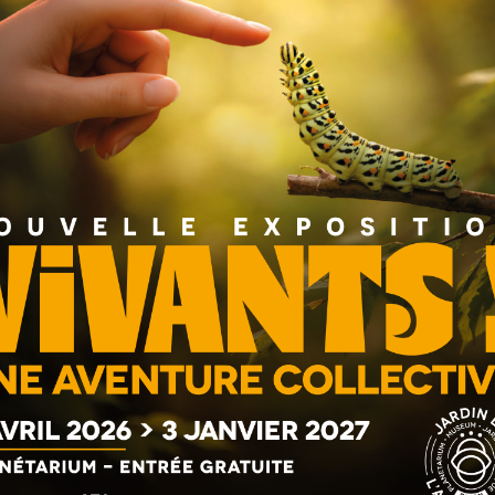
mpliquant les appels téléphoniques.
nge ou Sosh dans l’après-midi de ce mardi 30 mai :
les 2
ur toute la France
.
rétablir les services » – Orange France, sur
e plusieurs tentatives) ; les appels entrants étaient
ssible, même si l’appel était décroché.