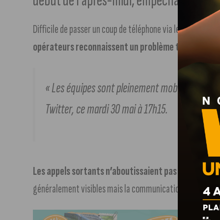
début de l’après-midi, empêchant ou co
Difficile de passer un coup de téléphone via le réseau Ora
opérateurs reconnaissent un problème technique, s
« Les équipes sont pleinement mobilisées pour 
Twitter, ce mardi 30 mai à 17h15.
Les appels sortants n’aboutissaient pas
(ou au bout d
généralement visibles mais la communication restait impo