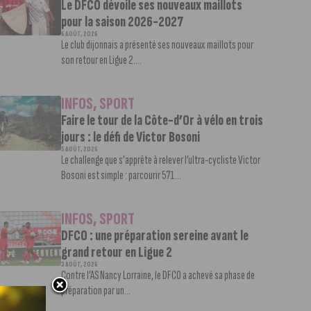
Le DFCO dévoile ses nouveaux maillots
pour la saison 2026-2027
6 AOÛT, 2026
Le club dijonnais a présenté ses nouveaux maillots pour
son retour en Ligue 2....
INFOS
,
SPORT
Faire le tour de la Côte-d’Or à vélo en trois
jours : le défi de Victor Bosoni
5 AOÛT, 2026
Le challenge que s’apprête à relever l’ultra-cycliste Victor
Bosoni est simple : parcourir 571...
INFOS
,
SPORT
DFCO : une préparation sereine avant le
grand retour en Ligue 2
3 AOÛT, 2026
Contre l’AS Nancy Lorraine, le DFCO a achevé sa phase de
préparation par un...