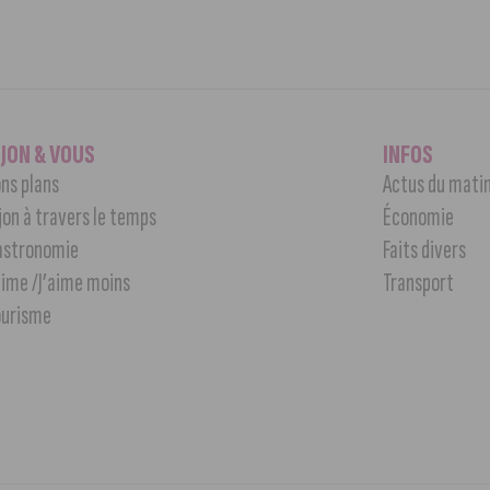
IJON & VOUS
INFOS
ns plans
Actus du mati
jon à travers le temps
Économie
astronomie
Faits divers
aime /J’aime moins
Transport
ourisme