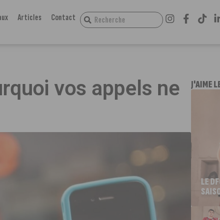
aux
Articles
Contact
urquoi vos appels ne
J'AIME L
LE D
SAIS