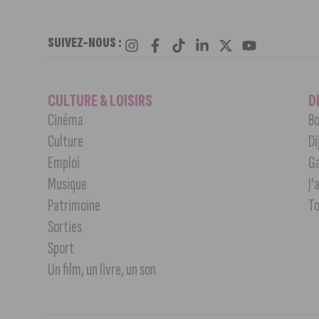
SUIVEZ-NOUS :
CULTURE & LOISIRS
D
Cinéma
Bo
Culture
Di
Emploi
G
Musique
J’
Patrimoine
T
Sorties
Sport
Un film, un livre, un son