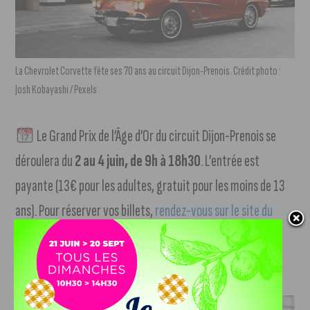
La Chevrolet Corvette fête ses 70 ans au circuit Dijon-Prenois. Crédit photo :
Josh Kobayashi / Pexels
Le Grand Prix de l’Âge d’Or du circuit Dijon-Prenois se
déroulera du
2 au 4 juin, de 9h à 18h30
. L’entrée est
payante (13€ pour les adultes, gratuit pour les moins de 13
ans). Pour réserver vos billets,
rendez-vous sur le site du
circuit Dijon-Prenois (suivre notre lien)
.
J'AIME LE DFCO