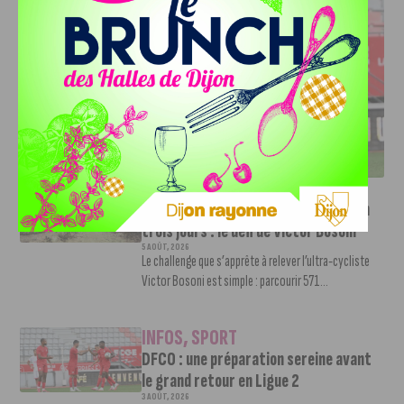
DFCO : UNE PRÉPARATION SEREINE AVANT LE GRAND
RETOUR EN LIGUE 2
INFOS
,
SPORT
Faire le tour de la Côte-d’Or à vélo en
trois jours : le défi de Victor Bosoni
5 AOÛT, 2026
Le challenge que s’apprête à relever l’ultra-cycliste
Victor Bosoni est simple : parcourir 571...
INFOS
,
SPORT
DFCO : une préparation sereine avant
le grand retour en Ligue 2
3 AOÛT, 2026