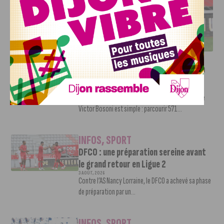
DFCO : UNE PRÉPARATION SEREINE AVANT LE GRAND
RETOUR EN LIGUE 2
INFOS
,
SPORT
Faire le tour de la Côte-d’Or à vélo en
trois jours : le défi de Victor Bosoni
5 AOÛT, 2026
Le challenge que s’apprête à relever l’ultra-cycliste
Victor Bosoni est simple : parcourir 571...
INFOS
,
SPORT
DFCO : une préparation sereine avant
le grand retour en Ligue 2
3 AOÛT, 2026
Contre l’AS Nancy Lorraine, le DFCO a achevé sa phase
de préparation par un...
INFOS
,
SPORT