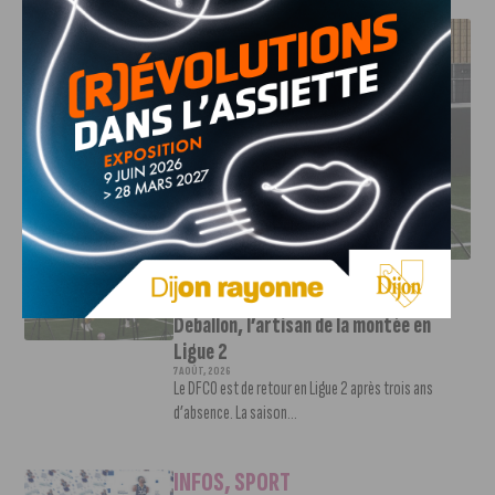
J'AIME LE DFCO
DFCO : RENCONTRE AVEC PIERRE-HENRI DEBALLON,
L’ARTISAN DE LA MONTÉE EN LIGUE 2
INFOS
,
SPORT
DFCO : Rencontre avec Pierre-Henri
Deballon, l’artisan de la montée en
Ligue 2
7 AOÛT, 2026
Le DFCO est de retour en Ligue 2 après trois ans
d’absence. La saison...
INFOS
,
SPORT