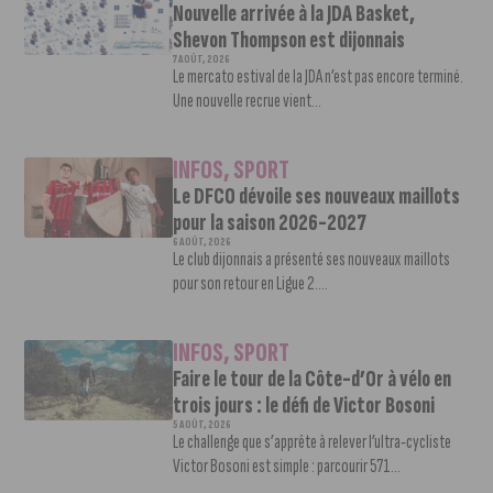
Nouvelle arrivée à la JDA Basket,
Shevon Thompson est dijonnais
7 AOÛT, 2026
Le mercato estival de la JDA n’est pas encore terminé.
Une nouvelle recrue vient...
INFOS
,
SPORT
Le DFCO dévoile ses nouveaux maillots
pour la saison 2026-2027
6 AOÛT, 2026
Le club dijonnais a présenté ses nouveaux maillots
pour son retour en Ligue 2....
INFOS
,
SPORT
Faire le tour de la Côte-d’Or à vélo en
trois jours : le défi de Victor Bosoni
5 AOÛT, 2026
Le challenge que s’apprête à relever l’ultra-cycliste
Victor Bosoni est simple : parcourir 571...