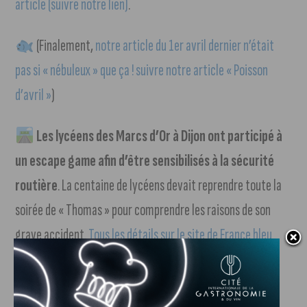
article (suivre notre lien)
.
(Finalement,
notre article du 1er avril dernier n’était
pas si « nébuleux » que ça ! suivre notre article « Poisson
d’avril »
)
Les lycéens des Marcs d’Or à Dijon ont participé à
un escape game afin d’être sensibilisés à la sécurité
routière
. La centaine de lycéens devait reprendre toute la
soirée de « Thomas » pour comprendre les raisons de son
grave accident.
Tous les détails sur le site de France bleu
Bourgogne (suivre notre lien)
.