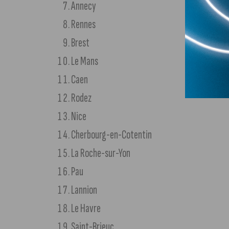
Annecy
Rennes
Brest
Le Mans
Caen
Rodez
Nice
Cherbourg-en-Cotentin
La Roche-sur-Yon
Pau
Lannion
Le Havre
Saint-Brieuc