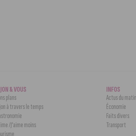
IJON & VOUS
INFOS
ns plans
Actus du mati
jon à travers le temps
Économie
astronomie
Faits divers
aime /J’aime moins
Transport
ourisme