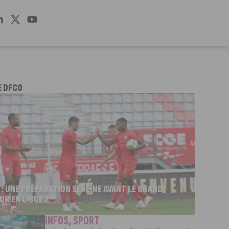
E DFCO
 : UNE PRÉPARATION SEREINE AVANT LE GRAND
UR EN LIGUE 2
INFOS
,
SPORT