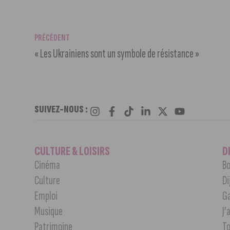
PRÉCÉDENT
« Les Ukrainiens sont un symbole de résistance »
SUIVEZ-NOUS :
CULTURE & LOISIRS
D
Cinéma
Bo
Culture
Di
Emploi
G
Musique
J’
Patrimoine
T