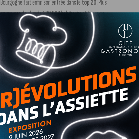
e Bourgogne fait enfin son entrée dans le
top 20
. Plus
s communes de plus de 100 000 habitants et termine
lles de France où il fait bon vivre :