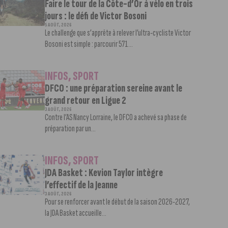
Faire le tour de la Côte-d’Or à vélo en trois
jours : le défi de Victor Bosoni
5 AOÛT, 2026
Le challenge que s’apprête à relever l’ultra-cycliste Victor
Bosoni est simple : parcourir 571...
INFOS
,
SPORT
DFCO : une préparation sereine avant le
grand retour en Ligue 2
3 AOÛT, 2026
Contre l’AS Nancy Lorraine, le DFCO a achevé sa phase de
préparation par un...
INFOS
,
SPORT
JDA Basket : Kevion Taylor intègre
l’effectif de la Jeanne
3 AOÛT, 2026
Pour se renforcer avant le début de la saison 2026-2027,
la JDA Basket accueille...