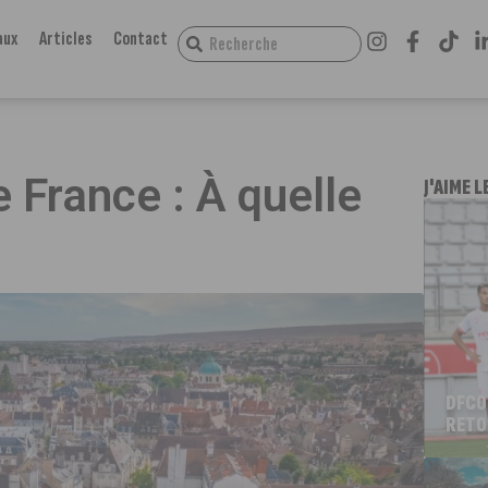
aux
Articles
Contact
e France : À quelle
J'AIME L
DFCO
RETO