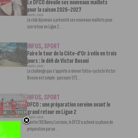
Le DFCO dévoile ses nouveaux maillots
pour la saison 2026-2027
6 AOÛT, 2026
Le club dijonnais a présenté ses nouveaux maillots pour
son retour en Ligue 2....
INFOS
,
SPORT
Faire le tour de la Côte-d’Or à vélo en trois
jours : le défi de Victor Bosoni
5 AOÛT, 2026
Le challenge que s’apprête à relever l’ultra-cycliste Victor
Bosoni est simple : parcourir 571...
INFOS
,
SPORT
DFCO : une préparation sereine avant le
grand retour en Ligue 2
3 AOÛT, 2026
Contre l’AS Nancy Lorraine, le DFCO a achevé sa phase de
préparation par un...