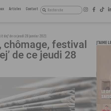
aux
Articles
Contact
it dej’ de ce jeudi 28 janvier 2021
, chômage, festival
J'AIME L
dej’ de ce jeudi 28
LE D
SAIS