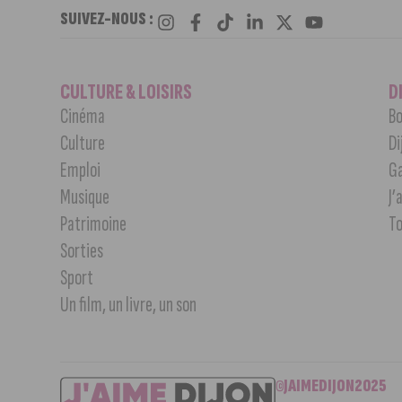
SUIVEZ-NOUS :
CULTURE & LOISIRS
D
Cinéma
Bo
Culture
Di
Emploi
G
Musique
J’
Patrimoine
T
Sorties
Sport
Un film, un livre, un son
©JAIMEDIJON2025