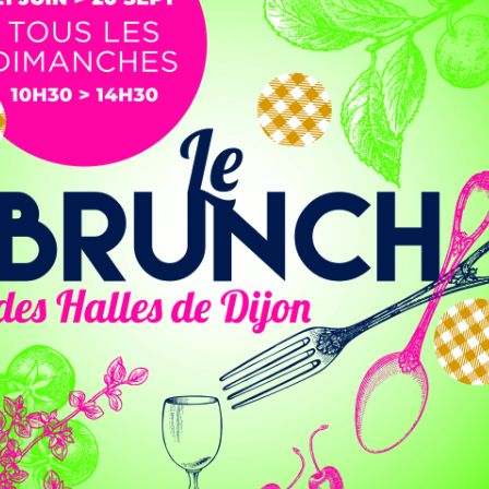
 classement, les lorientais reviennent à égalité de points
rnières places de Ligue 1 avec chacun 15 points.
heurs recherchent en ce moment des volontaires, de plus
n traitement à base d’hydrogène moléculaire. Ce qui
s. 450 malades sont recherchés dans le département, mais
covid.imag.fr
.
ie A au dernier comptage de Pôle Emploi sur la
A en fin d’année dernière dans la région. A l’inverse sur