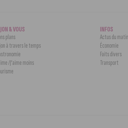
IJON & VOUS
INFOS
ns plans
Actus du mati
jon à travers le temps
Économie
astronomie
Faits divers
aime /J’aime moins
Transport
ourisme