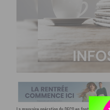
La mauvaise opération du DFCO en football.
Les dijo