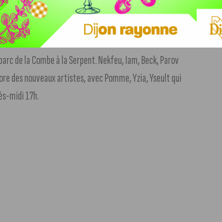
 2%. Sur la Côte d’Or, on suit assez bien les tendances
 parc de la Combe à la Serpent. Nekfeu, Iam, Beck, Parov
core des nouveaux artistes, avec Pomme, Yzia, Yseult qui
ès-midi 17h.