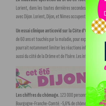
Lorient, dans les toutes dernières secondes. Résultat au
avec Dijon. Lorient, Dijon, et Nimes occupent les trois de
Un essai clinique anticovid sur la Côte d’Or.
Des cherc
de 60 ans et touchés par la maladie, pour expérimenter u
pourrait notamment limiter les réactions inflammatoire
aussi du côté de la Drôme et de l’Isère. Les infos sur
hydro
Les chiffres du chômage.
123 000 personnes en catégor
Bourgogne-Franche-Comté. -5,6% de chômeurs en catégorie 