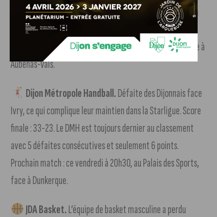
saison 2023/2024, le Stade Dijonnais gagne face à Nîmes à
l’extérieur. Score final : 34-37.
+ d’infos dans notre article
(suivre notre lien)
. Prochain match : dimanche à 15h15 face à
Aubenas-Vals.
Dijon Métropole Handball.
Défaite des Dijonnais face
Ivry, ce qui complique leur maintien dans la Starligue. Score
finale : 33-23. Le DMH est toujours dernier au classement
avec 5 défaites consécutives et seulement 6 points.
Prochain match : ce vendredi à 20h30, au Palais des Sports,
face à Dunkerque.
JDA Basket.
L’équipe de basket masculine a perdu