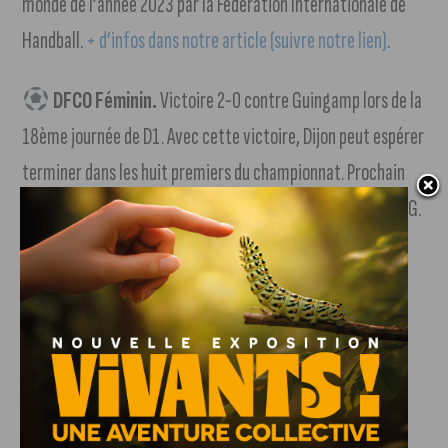
monde de l’année 2023 par la Fédération Internationale de
Handball.
+ d’infos dans notre article (suivre notre lien)
.
DFCO Féminin.
Victoire 2-0 contre Guingamp lors de la
18ème journée de D1. Avec cette victoire, Dijon peut espérer
terminer dans les huit premiers du championnat. Prochain
match : ce dimanche à 14h30 contre et sur le terrain du PSG.
DFCO Masculin.
Match nul contre Epinal malgré
l’ouverture du score d’Irié. Nos Dijonnais sont toujours à 7
points sur la zone rouge. Prochain match : vendredi contre
Nîmes.
Stade Dijonnais.
Nationale 2, 20ème match de la