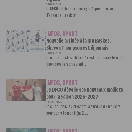
7 AOÛT, 2026
Le DFCO est de retour en Ligue 2 après trois ans
d’absence. La saison...
INFOS
,
SPORT
Nouvelle arrivée à la JDA Basket,
Shevon Thompson est dijonnais
7 AOÛT, 2026
Le mercato estival de la JDA n’est pas encore terminé.
Une nouvelle recrue vient...
INFOS
,
SPORT
Le DFCO dévoile ses nouveaux maillots
pour la saison 2026-2027
6 AOÛT, 2026
Le club dijonnais a présenté ses nouveaux maillots
pour son retour en Ligue 2....
INFOS
,
SPORT