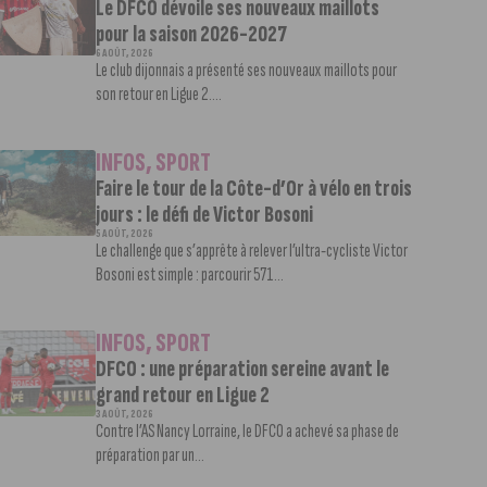
Le DFCO dévoile ses nouveaux maillots
pour la saison 2026-2027
6 AOÛT, 2026
Le club dijonnais a présenté ses nouveaux maillots pour
son retour en Ligue 2....
INFOS
,
SPORT
Faire le tour de la Côte-d’Or à vélo en trois
jours : le défi de Victor Bosoni
5 AOÛT, 2026
Le challenge que s’apprête à relever l’ultra-cycliste Victor
Bosoni est simple : parcourir 571...
INFOS
,
SPORT
DFCO : une préparation sereine avant le
grand retour en Ligue 2
3 AOÛT, 2026
Contre l’AS Nancy Lorraine, le DFCO a achevé sa phase de
préparation par un...