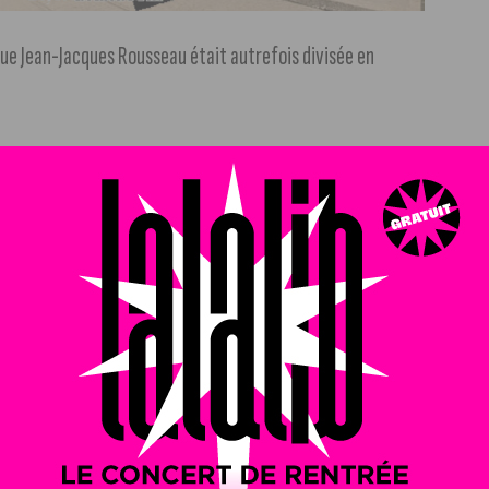
 rue Jean-Jacques Rousseau était autrefois divisée en
rue d’Assas, cette partie était appelée
rue de la Porte Saint-
 jusqu’au XIXe siècle),
n des Cinq-Rues
(voir plus bas).
maille
.
 tout l’ensemble
rue Saint-Nicolas
; puis
rue Jean-Jacques
 définitivement
rue Jean-Jacques Rousseau
à partir de