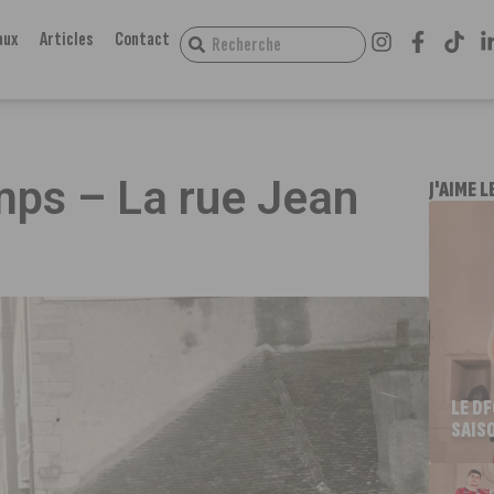
aux
Articles
Contact
emps – La rue Jean
J'AIME L
LE D
SAIS