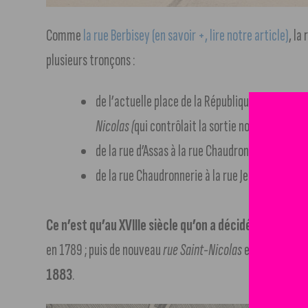
Comme
la rue Berbisey (en savoir +, lire notre article)
, la
plusieurs tronçons :
de l’actuelle place de la République jusqu’à la 
Nicolas (
qui contrôlait la sortie nord de la ville
de la rue d’Assas à la rue Chaudronnerie : le
Coi
de la rue Chaudronnerie à la rue Jeannin :
rue Ra
Ce n’est qu’au XVIIIe siècle qu’on a décidé d’appeler
en 1789 ; puis de nouveau
rue Saint-Nicolas
en 1816 ;
puis
1883
.