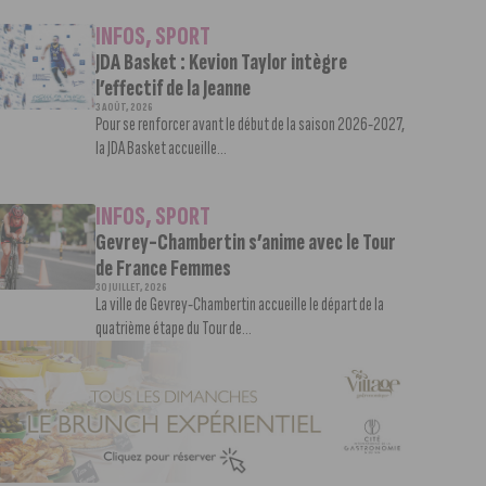
INFOS
,
SPORT
JDA Basket : Kevion Taylor intègre
l’effectif de la Jeanne
3 AOÛT, 2026
Pour se renforcer avant le début de la saison 2026-2027,
la JDA Basket accueille...
INFOS
,
SPORT
Gevrey-Chambertin s’anime avec le Tour
de France Femmes
30 JUILLET, 2026
La ville de Gevrey-Chambertin accueille le départ de la
quatrième étape du Tour de...