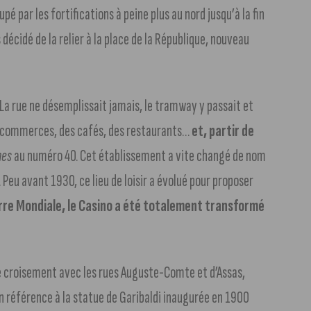
é par les fortifications à peine plus au nord jusqu’à la fin
écidé de la relier à la place de la République, nouveau
La rue ne désemplissait jamais, le tramway y passait et
de commerces, des cafés, des restaurants…
et, partir de
nes
au numéro 40. Cet établissement a vite changé de nom
. Peu avant 1930, ce lieu de loisir a évolué pour proposer
rre Mondiale, le Casino a été totalement transformé
le croisement avec les rues Auguste-Comte et d’Assas,
en référence à la statue de Garibaldi inaugurée en 1900