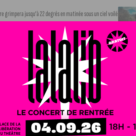
e grimpera jusqu’à 22 degrés en matinée sous un ciel voilé
 Dijon
. Le dispositif de sécurité et de filtrage a été
ercentre, avec une fermeture à la circulation et au
 points d’accès aux concerts, par la rue Lamonnoye, rue
nimations, un village s’installera place de la Sainte-
le (suivre notre lien)