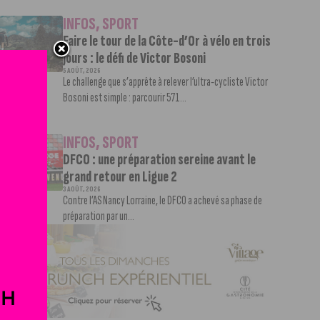
INFOS
,
SPORT
Faire le tour de la Côte-d’Or à vélo en trois
jours : le défi de Victor Bosoni
5 AOÛT, 2026
Le challenge que s’apprête à relever l’ultra-cycliste Victor
Bosoni est simple : parcourir 571...
INFOS
,
SPORT
DFCO : une préparation sereine avant le
grand retour en Ligue 2
3 AOÛT, 2026
Contre l’AS Nancy Lorraine, le DFCO a achevé sa phase de
préparation par un...