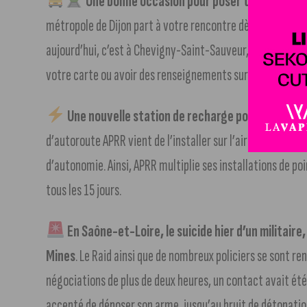
Une bonne occasion pour poser toutes les qu
métropole de Dijon part à votre rencontre dès ce mercredi
aujourd’hui, c’est à Chevigny-Saint-Sauveur, place de la 
votre carte ou avoir des renseignements sur les services.
Une nouvelle station de recharge pour véhicules
d’autoroute APRR vient de l’installer sur l’aire de Beaune
d’autonomie. Ainsi, APRR multiplie ses installations de 
tous les 15 jours.
En Saône-et-Loire, le suicide hier d’un militair
Mines
. Le Raid ainsi que de nombreux policiers se sont r
négociations de plus de deux heures, un contact avait été 
accepté de déposer son arme, jusqu’au bruit de détonatio