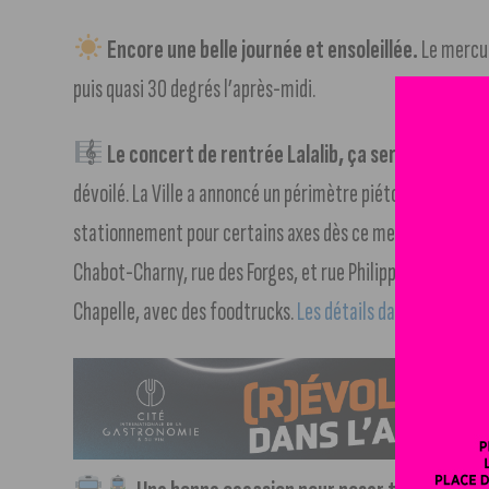
Encore une belle journée et ensoleillée.
Le mercur
puis quasi 30 degrés l’après-midi.
Le concert de rentrée Lalalib, ça sera vendredi à
dévoilé. La Ville a annoncé un périmètre piéton dans l’hyp
stationnement pour certains axes dès ce mercredi. Quatre
Chabot-Charny, rue des Forges, et rue Philippe-Pot. Côté a
Chapelle, avec des foodtrucks.
Les détails dans notre artic