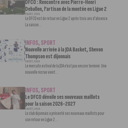
DFCO : Rencontre avec Pierre-Henri
Deballon, l’artisan de la montée en Ligue 2
7 AOÛT, 2026
Le DFCO est de retour en Ligue 2 après trois ans d’absence.
La saison...
INFOS
,
SPORT
Nouvelle arrivée à la JDA Basket, Shevon
Thompson est dijonnais
7 AOÛT, 2026
Le mercato estival de la JDA n’est pas encore terminé. Une
nouvelle recrue vient...
INFOS
,
SPORT
Le DFCO dévoile ses nouveaux maillots
pour la saison 2026-2027
6 AOÛT, 2026
Le club dijonnais a présenté ses nouveaux maillots pour
son retour en Ligue 2....