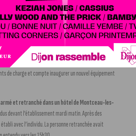
estions à Divia.
Le transporteur en commun de la
, avec plusieurs points de rendez-vous publics. Pour
Liberté, entre 11h30 et 18h. Vous pourrez par exemple créer
 électriques ouvre sur l’A6, près de Beaune
. La société
 Tailly et propose 8 points de charge et jusqu’à 300 km
points de charge et compte inaugurer un nouvel équipement
e, armé et retranché dans un hôtel de Montceau-les-
endus devant l’établissement mardi matin. Après des
établi avec l’individu. La personne retranchée avait
n entendu vers les 15h30.