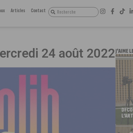
aux
Articles
Contact
mercredi 24 août 2022
J'AIME L
DFCO
L’ART