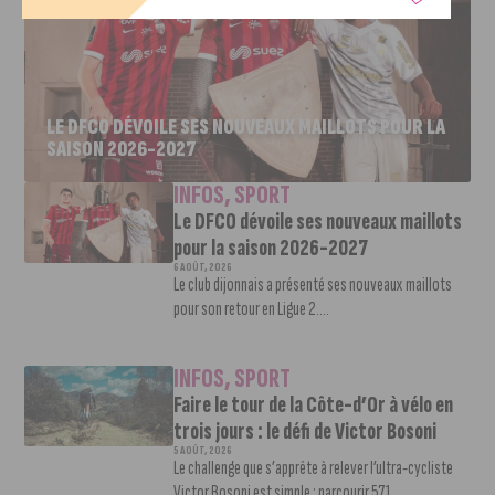
LE DFCO DÉVOILE SES NOUVEAUX MAILLOTS POUR LA
SAISON 2026-2027
INFOS
,
SPORT
Le DFCO dévoile ses nouveaux maillots
pour la saison 2026-2027
6 AOÛT, 2026
Le club dijonnais a présenté ses nouveaux maillots
pour son retour en Ligue 2....
INFOS
,
SPORT
Faire le tour de la Côte-d’Or à vélo en
trois jours : le défi de Victor Bosoni
5 AOÛT, 2026
Le challenge que s’apprête à relever l’ultra-cycliste
Victor Bosoni est simple : parcourir 571...