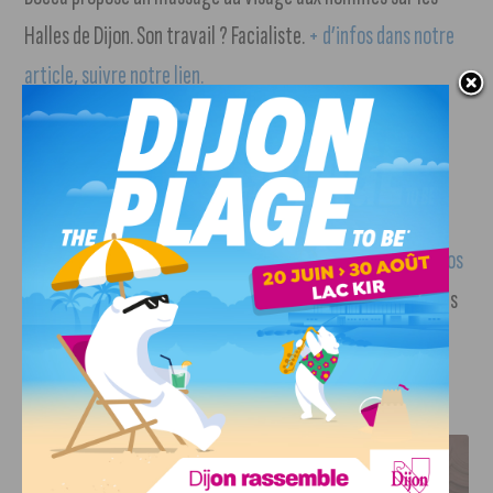
Halles de Dijon. Son travail ? Facialiste.
+ d’infos dans notre
article, suivre notre lien.
La saison 8 du brunch des Halles de Dijon a
commencé hier.
350 réservations ont été faites et les
visiteurs ont apprécié l’ambiance conviviale et la
découverte de nouveaux plats.
+ d’infos dans l’article de nos
confrères du Bien Public (suivre notre lien).
Toutes les dates
à retrouver
dans notre article (suivre notre lien).
J'AIME LE DFCO