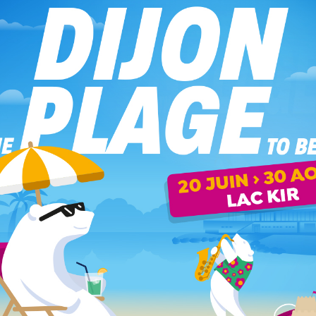
 des températures similaires à la veille, oscillant entre 15
t plusieurs communes de Côté-d’Or se regroupent pour
d’infos dans notre article (suivre notre lien)
.
n en 2024.
Qui sont les heureux élus en Côte-d’Or ? J’aime
ivre notre lien)
.
iolons de Prague, à la cathédrale Saint-Bénigne, ce soir à