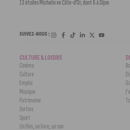
13 étoiles Michelin en Côte-d’Or, dont 6 à Dijon
SUIVEZ-NOUS :
CULTURE & LOISIRS
D
Cinéma
Bo
Culture
Di
Emploi
G
Musique
J’
Patrimoine
T
Sorties
Sport
Un film, un livre, un son