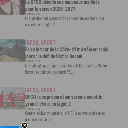
Le DFCO dévoile ses nouveaux maillots
pour la saison 2026-2027
6 AOÛT, 2026
Le club dijonnais a présenté ses nouveaux maillots pour
son retour en Ligue 2....
INFOS
,
SPORT
Faire le tour de la Côte-d’Or à vélo en trois
jours : le défi de Victor Bosoni
5 AOÛT, 2026
Le challenge que s’apprête à relever l’ultra-cycliste Victor
Bosoni est simple : parcourir 571...
INFOS
,
SPORT
DFCO : une préparation sereine avant le
grand retour en Ligue 2
3 AOÛT, 2026
Contre l’AS Nancy Lorraine, le DFCO a achevé sa phase de
préparation par un...