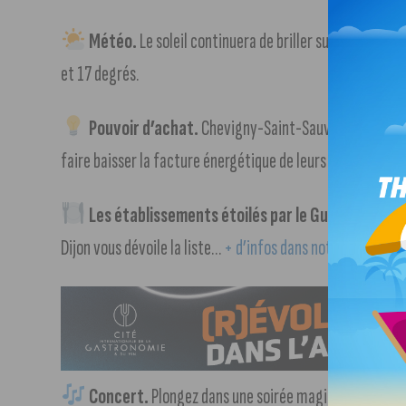
Météo.
Le soleil continuera de briller sur Dijon, avec
et 17 degrés.
Pouvoir d’achat.
Chevigny-Saint-Sauveur, Talant e
faire baisser la facture énergétique de leurs habitants.
+ 
Les établissements étoilés par le Guide Micheli
Dijon vous dévoile la liste…
+ d’infos dans notre article (su
Concert.
Plongez dans une soirée magique avec les v