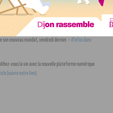
c 1h20 d’élégance et d’émotion. Si vous souhaitez y
)
.
ersité, le président Vincent Thomas a présenté l’équipe de
de son nouveau mandat, vendredi dernier.
+ d’infos dans
lifiez-vous la vie avec la nouvelle plateforme numérique
icle (suivre notre lien)
.