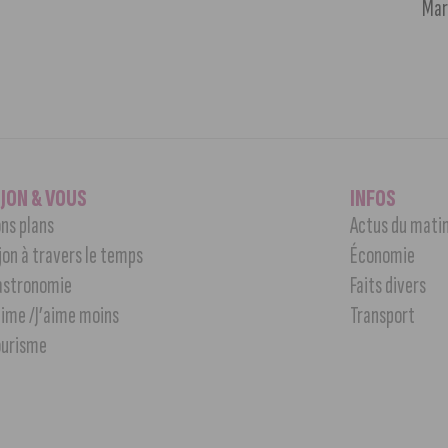
Mar
IJON & VOUS
INFOS
ns plans
Actus du mati
jon à travers le temps
Économie
astronomie
Faits divers
aime /J’aime moins
Transport
ourisme