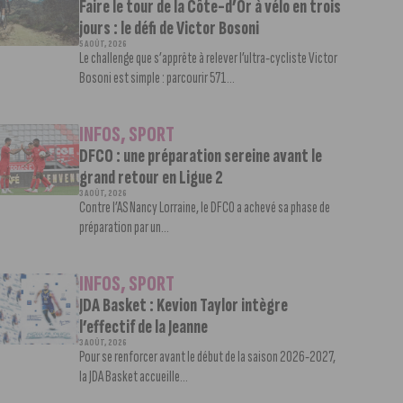
Faire le tour de la Côte-d’Or à vélo en trois
jours : le défi de Victor Bosoni
5 AOÛT, 2026
Le challenge que s’apprête à relever l’ultra-cycliste Victor
Bosoni est simple : parcourir 571...
INFOS
,
SPORT
DFCO : une préparation sereine avant le
grand retour en Ligue 2
3 AOÛT, 2026
Contre l’AS Nancy Lorraine, le DFCO a achevé sa phase de
préparation par un...
INFOS
,
SPORT
JDA Basket : Kevion Taylor intègre
l’effectif de la Jeanne
3 AOÛT, 2026
Pour se renforcer avant le début de la saison 2026-2027,
la JDA Basket accueille...