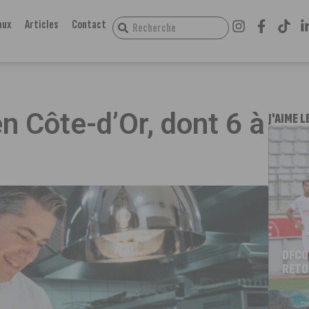
aux
Articles
Contact
en Côte-d’Or, dont 6 à
J'AIME L
DFCO
RETO