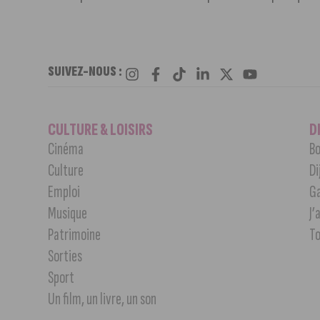
SUIVEZ-NOUS :
CULTURE & LOISIRS
D
Cinéma
Bo
Culture
Di
Emploi
G
Musique
J’
Patrimoine
T
Sorties
Sport
Un film, un livre, un son