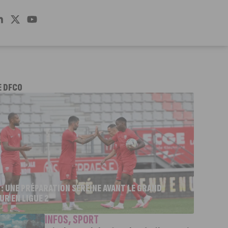
E DFCO
 : UNE PRÉPARATION SEREINE AVANT LE GRAND
UR EN LIGUE 2
INFOS
,
SPORT