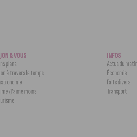
IJON & VOUS
INFOS
ns plans
Actus du mati
jon à travers le temps
Économie
astronomie
Faits divers
aime /J’aime moins
Transport
ourisme