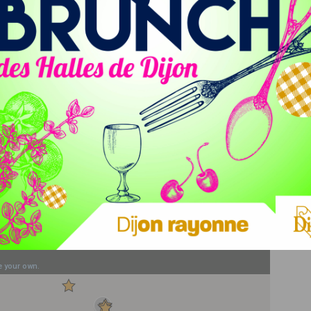
s chefs, c’est aussi une reconnaissance du travail de nos
 & Spa
à Beaune, à
l’Auberge de la Charme
à Prenois, à
La
ernois
à Levernois, au restaurant
Le Charlemagne
à
t le restaurant
Ed. Em
à Chassagne-Montrachet.
La Cueillette
à Meursault et la
Table du Square
à Beaune ;