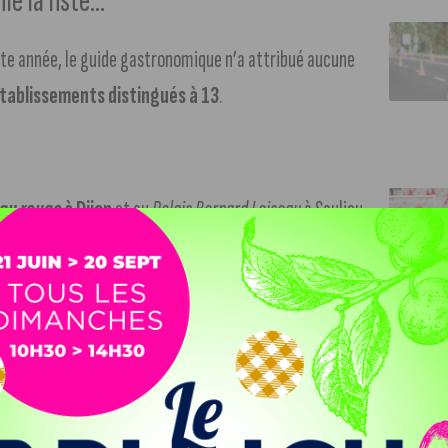
le la liste…
tte année, le guide gastronomique n’a attribué aucune
établissements distingués à 13
.
eau rouge
à Dijon
et au
Relais Bernard Loiseau
à Saulieu.
taurants
Cibo
,
L’Aspérule
,
Loiseau des Ducs
et
Origine
.
 rayonner notre ville
« , a commenté le maire de Dijon