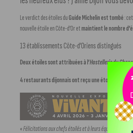
les heureux élus ? J’aime Dijon vous dévoi
Le verdict des étoiles du
Guide Michelin est tombé
: ce
nouvelle étoile en Côte-d’Or et
maintient le nombre d’
13 établissements Côte-d’Oriens distingués
Deux étoiles sont attribuées à l’
Hostellerie du Chap
4 restaurants dijonnais ont reçu une étoile
: les res
«
Félicitations aux chefs étoilés et à leurs équipes qui font