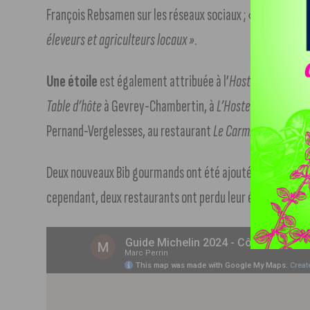
François Rebsamen sur les réseaux sociaux ; «
À travers no
éleveurs et agriculteurs locaux »
.
Une étoile
est également attribuée à l’
Hostellerie Cèdre
Table d’hôte
à Gevrey-Chambertin, à
L’Hostellerie de Lev
Pernand-Vergelesses, au restaurant
Le Carmin
à Beaune e
Deux nouveaux Bib gourmands ont été ajoutés : le bistrot
cependant, deux restaurants ont perdu leur étoile.