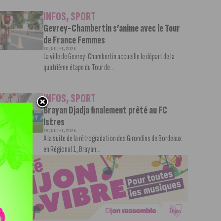
INFOS
,
SPORT
Gevrey-Chambertin s’anime avec le Tour
de France Femmes
30 JUILLET, 2026
La ville de Gevrey-Chambertin accueille le départ de la
quatrième étape du Tour de...
INFOS
,
SPORT
Brayan Djadja finalement prêté au FC
Istres
28 JUILLET, 2026
À la suite de la rétrogradation des Girondins de Bordeaux
en Régional 1, Brayan...