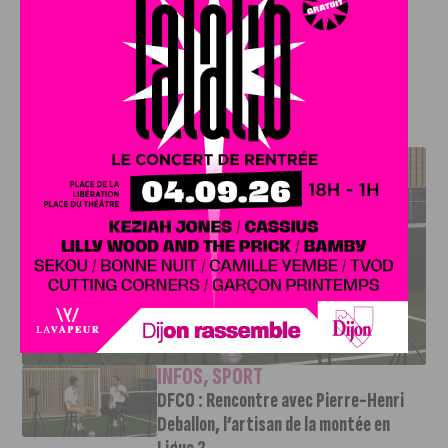
Rédigé par Pierre Bruynooghe
Crédit photo :
Depositphotos
J'AIME LE DFCO
DFCO : RENCONTRE AVEC PIERRE-HENRI DEBALLON,
L’ARTISAN DE LA MONTÉE EN LIGUE 2
INFOS
,
SPORT
DFCO : Rencontre avec Pierre-Henri
Deballon, l’artisan de la montée en