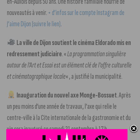
en-Auxois depuis 50 ans. Une histoire familiale nourrie de
nouveautés à venir.
+ d’infos sur le compte Instagram de
J’aime Dijon (suivre le lien)
.
La ville de Dijon soutient le cinéma Eldorado mis en
redressement judiciaire
. «
La programmation singulière
autour de l’Art et Essai est un élément clé de l’offre culturelle
et cinématographique locale
« , a justifié la municipalité.
Inauguration du nouvel axe Monge-Bossuet
. Après
un peu moins d’une année de travaux, l’axe qui relie le
centre-ville à la Cite internationale de la gastronomie et du
vin sera inauguré ce samedi 21 septembre à 17 h.