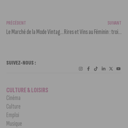
PRÉCÉDENT
SUIVANT
Le Marché de la Mode Vintage se tiendra à Dijon en septembre
Rires et Vins au Féminin : trois semaines d’humour et de réflexion à Dijon et en Côte-d’Or
SUIVEZ-NOUS :
CULTURE & LOISIRS
Cinéma
Culture
Emploi
Musique