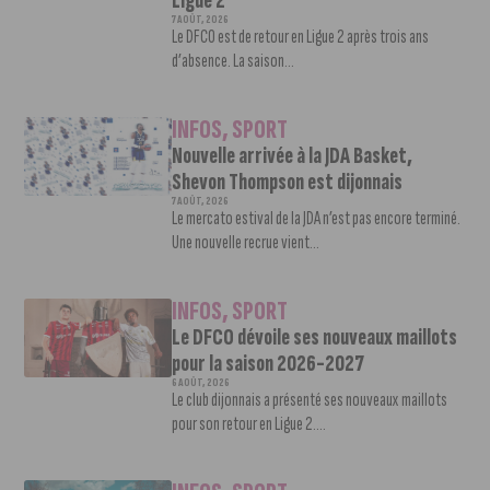
Ligue 2
7 AOÛT, 2026
Le DFCO est de retour en Ligue 2 après trois ans
d’absence. La saison...
INFOS
,
SPORT
Nouvelle arrivée à la JDA Basket,
Shevon Thompson est dijonnais
7 AOÛT, 2026
Le mercato estival de la JDA n’est pas encore terminé.
Une nouvelle recrue vient...
INFOS
,
SPORT
Le DFCO dévoile ses nouveaux maillots
pour la saison 2026-2027
6 AOÛT, 2026
Le club dijonnais a présenté ses nouveaux maillots
pour son retour en Ligue 2....