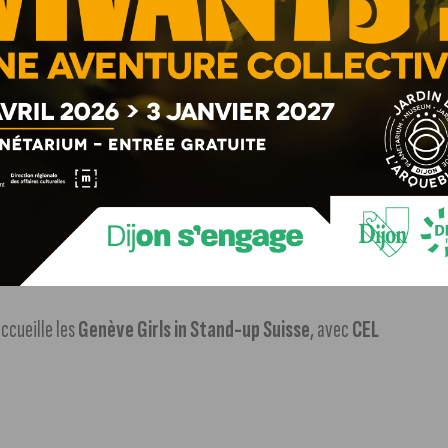
evel
.
ra Volay
dans
Aux premières loges
pour une seconde
accueille les
Genève Girls in Stand-up Suisse
, avec
CEL