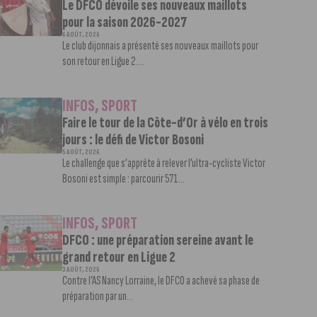
Le DFCO dévoile ses nouveaux maillots
pour la saison 2026-2027
6 AOÛT, 2026
Le club dijonnais a présenté ses nouveaux maillots pour
son retour en Ligue 2....
INFOS
,
SPORT
Faire le tour de la Côte-d’Or à vélo en trois
jours : le défi de Victor Bosoni
5 AOÛT, 2026
Le challenge que s’apprête à relever l’ultra-cycliste Victor
Bosoni est simple : parcourir 571...
INFOS
,
SPORT
DFCO : une préparation sereine avant le
grand retour en Ligue 2
3 AOÛT, 2026
Contre l’AS Nancy Lorraine, le DFCO a achevé sa phase de
préparation par un...