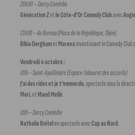
20h30 – Darcy Comédie
Génération Z
et
le Côte-d’Or Comedy Club
avec
Angi
21h30 – Au Bureau (Place de la République, Dijon)
Bibia Dergham
et
Mareva
investissent le Comedy Club d
Vendredi 4 octobre :
20h – Saint-Apollinaire (Espace Tabourot des accords)
J’ai des rides et je t’emmerde
, spectacle sous la direct
Mori
, et
Maud Mellé
.
20h – Darcy Comédie
Nathalie Boitel
en spectacle avec
Cap au Nord
.