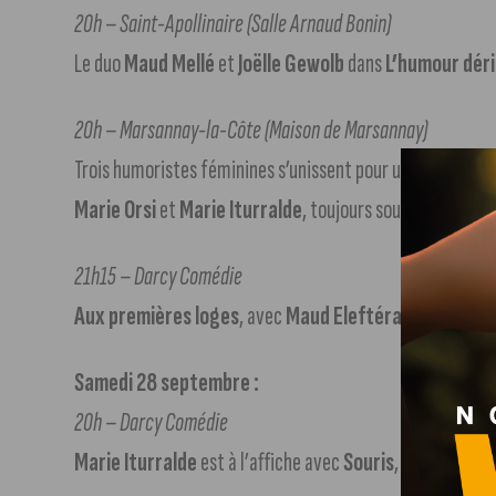
20h – Saint-Apollinaire (Salle Arnaud Bonin)
Le duo
Maud Mellé
et
Joëlle Gewolb
dans
L’humour dér
20h – Marsannay-la-Côte (Maison de Marsannay)
Trois humoristes féminines s’unissent pour une soirée int
Marie Orsi
et
Marie Iturralde
, toujours sous la directio
21h15 – Darcy Comédie
Aux premières loges
, avec
Maud Eleftérakis
,
Agathe
Samedi 28 septembre :
20h – Darcy Comédie
Marie Iturralde
est à l’affiche avec
Souris
, un spectacl