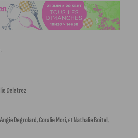
é
.
lie Deletrez
,
Angie Degrolard
,
Coralie Mori
, et
Nathalie Boitel
,