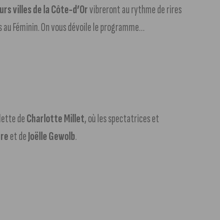
rs villes de la Côte-d’Or
vibreront au rythme de rires
ns au Féminin. On vous dévoile le programme…
lette de
Charlotte Millet
, où les spectatrices et
are
et de
Joëlle Gewolb
.