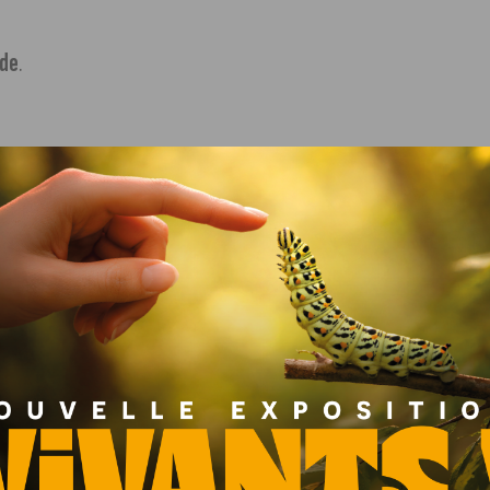
ide
.
itulée
Trois fois plus drôle
, avec
Audrey Baldassare
,
n de
Charlotte Millet
.
 Gery
et
Alexandra Volay
.
e 100% Côte-d’Or.