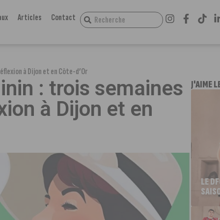
aux
Articles
Contact
éflexion à Dijon et en Côte-d’Or
inin : trois semaines
J'AIME L
xion à Dijon et en
LE D
SAIS