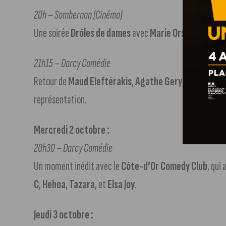
20h – Sombernon (Cinéma)
Une soirée
Drôles de dames
avec
Marie Orsi
et
Julia M
21h15 – Darcy Comédie
Retour de
Maud Eleftérakis
,
Agathe Gery
, et
Alexand
représentation.
Mercredi 2 octobre :
20h30 – Darcy Comédie
Un moment inédit avec le
Côte-d’Or Comedy Club
, qui 
C
,
Hehoa
,
Tazara
, et
Elsa Joy
.
Jeudi 3 octobre :