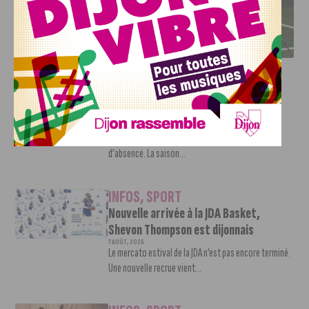
DFCO : RENCONTRE AVEC PIERRE-HENRI DEBALLON,
L’ARTISAN DE LA MONTÉE EN LIGUE 2
INFOS
,
SPORT
DFCO : Rencontre avec Pierre-Henri
Deballon, l’artisan de la montée en
Ligue 2
7 AOÛT, 2026
Le DFCO est de retour en Ligue 2 après trois ans
d’absence. La saison...
INFOS
,
SPORT
Nouvelle arrivée à la JDA Basket,
Shevon Thompson est dijonnais
7 AOÛT, 2026
Le mercato estival de la JDA n’est pas encore terminé.
Une nouvelle recrue vient...