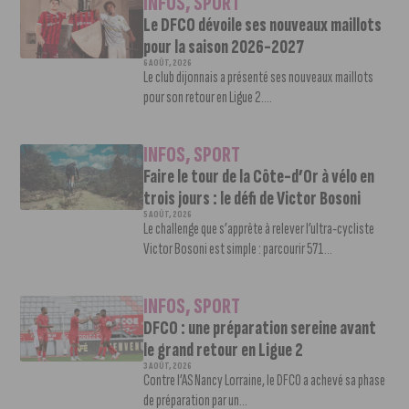
INFOS
,
SPORT
Le DFCO dévoile ses nouveaux maillots
pour la saison 2026-2027
6 AOÛT, 2026
Le club dijonnais a présenté ses nouveaux maillots
pour son retour en Ligue 2....
INFOS
,
SPORT
Faire le tour de la Côte-d’Or à vélo en
trois jours : le défi de Victor Bosoni
5 AOÛT, 2026
Le challenge que s’apprête à relever l’ultra-cycliste
Victor Bosoni est simple : parcourir 571...
INFOS
,
SPORT
DFCO : une préparation sereine avant
le grand retour en Ligue 2
3 AOÛT, 2026
Contre l’AS Nancy Lorraine, le DFCO a achevé sa phase
de préparation par un...