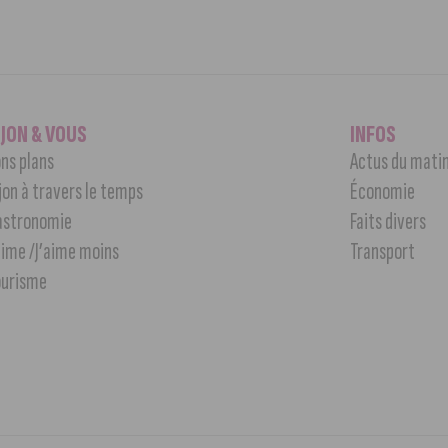
IJON & VOUS
INFOS
ns plans
Actus du mati
jon à travers le temps
Économie
astronomie
Faits divers
aime /J’aime moins
Transport
ourisme