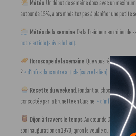
Météo
. Un début de semaine doux avec un maximum de
autour de 15%, alors n’hésitez pas à planifier une petite s
Météo de la semaine
. De la fraicheur en milieu de 
notre article (suivre le lien)
.
Horoscope de la semaine
. Que vous réservent les 
?
+ d’infos dans notre article (suivre le lien)
.
Recette du weekend
. Fondant au chocolat revisit
concoctée par la Brunette en Cuisine.
+ d’infos dans notre 
Dijon à travers le temps
. Au cœur de Dijon, le cen
son inauguration en 1973, qu’on le veuille ou non, il était 