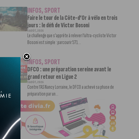
INFOS
,
SPORT
Faire le tour de la Côte-d’Or à vélo en trois
jours : le défi de Victor Bosoni
5 AOÛT, 2026
Le challenge que s’apprête à relever l’ultra-cycliste Victor
Bosoni est simple : parcourir 571...
INFOS
,
SPORT
DFCO : une préparation sereine avant le
grand retour en Ligue 2
3 AOÛT, 2026
Contre l’AS Nancy Lorraine, le DFCO a achevé sa phase de
préparation par un...