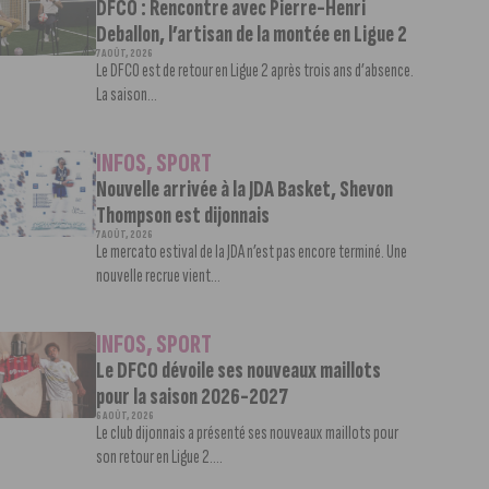
DFCO : Rencontre avec Pierre-Henri
Deballon, l’artisan de la montée en Ligue 2
7 AOÛT, 2026
Le DFCO est de retour en Ligue 2 après trois ans d’absence.
La saison...
INFOS
,
SPORT
Nouvelle arrivée à la JDA Basket, Shevon
Thompson est dijonnais
7 AOÛT, 2026
Le mercato estival de la JDA n’est pas encore terminé. Une
nouvelle recrue vient...
INFOS
,
SPORT
Le DFCO dévoile ses nouveaux maillots
pour la saison 2026-2027
6 AOÛT, 2026
Le club dijonnais a présenté ses nouveaux maillots pour
son retour en Ligue 2....