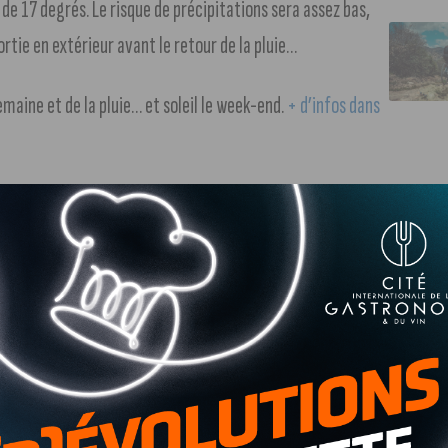
 17 degrés. Le risque de précipitations sera assez bas,
ortie en extérieur avant le retour de la pluie…
semaine et de la pluie… et soleil le week-end.
+ d’infos dans
astres pour la semaine du lundi 15 au dimanche 21 avril 2024
é : une touche de gourmandise qui va vous surprendre,
article (suivre le lien)
.
tre Dauphine est vite devenu un lieu emblématique. Depuis
le point de rencontre central, par excellence, de tous les