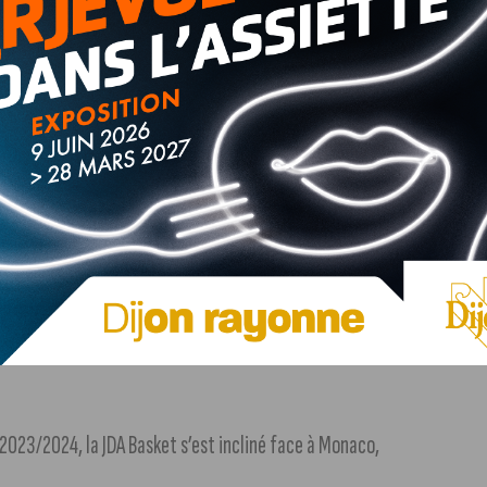
sieurs dizaines de bénévoles ont planté près de 550 arbres
4ème match de la saison 2023/2024, le DMH s’est imposé
 la course au maintien.
+ d’infos dans notre article (suivre le
 2023/2024, la JDA Basket s’est incliné face à Monaco,