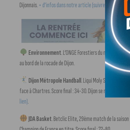
Dijonnais.
+ d’infos dans notre article (suivre le lien)
.
Environnement
. L’ONGE Forestiers du monde et plu
au bord de la rocade de Dijon.
Dijon Métropole Handball
. Liqui Moly Starligue, 2
face à Chartres. Score final : 34-30. Dijon se relance dans
lien)
.
JDA Basket
. Betclic Elite, 29ème match de la saison
Champion de France en titre. Score final : 72-80.