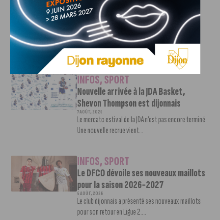
Deballon, l’artisan de la montée en
Ligue 2
7 AOÛT, 2026
Le DFCO est de retour en Ligue 2 après trois ans
d’absence. La saison...
INFOS
,
SPORT
Nouvelle arrivée à la JDA Basket,
Shevon Thompson est dijonnais
7 AOÛT, 2026
Le mercato estival de la JDA n’est pas encore terminé.
Une nouvelle recrue vient...
INFOS
,
SPORT
Le DFCO dévoile ses nouveaux maillots
pour la saison 2026-2027
6 AOÛT, 2026
Le club dijonnais a présenté ses nouveaux maillots
pour son retour en Ligue 2....