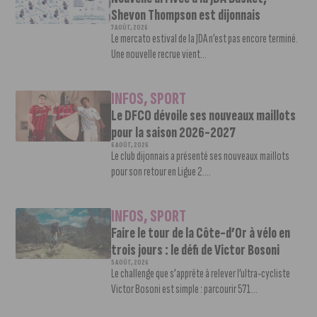
Shevon Thompson est dijonnais
7 AOÛT, 2026
Le mercato estival de la JDA n’est pas encore terminé.
Une nouvelle recrue vient...
INFOS
,
SPORT
Le DFCO dévoile ses nouveaux maillots
pour la saison 2026-2027
6 AOÛT, 2026
Le club dijonnais a présenté ses nouveaux maillots
pour son retour en Ligue 2....
INFOS
,
SPORT
Faire le tour de la Côte-d’Or à vélo en
trois jours : le défi de Victor Bosoni
5 AOÛT, 2026
Le challenge que s’apprête à relever l’ultra-cycliste
Victor Bosoni est simple : parcourir 571...