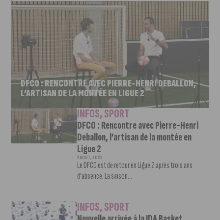
DFCO : RENCONTRE AVEC PIERRE-HENRI DEBALLON,
L’ARTISAN DE LA MONTÉE EN LIGUE 2
INFOS
,
SPORT
DFCO : Rencontre avec Pierre-Henri
Deballon, l’artisan de la montée en
Ligue 2
7 AOÛT, 2026
Le DFCO est de retour en Ligue 2 après trois ans
d’absence. La saison...
INFOS
,
SPORT
Nouvelle arrivée à la JDA Basket,