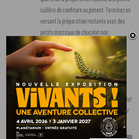
cuillère de confiture au piment. Terminez en
versant la préparation restante avec des
petits morceaux de chocolat noir.
Placez les moules 1 heure au frigo.
Préchauffez le four à 210°C. Mettez à cuire les
moules dans le four pendant 7 à 8 minutes.
Servez tiède. Bon appétit !
Petite astuce : vous pouvez préparer les fondants au chocolat
à l’avance et les congeler. Il suffira de les laisser dans le four
deux minutes de plus.