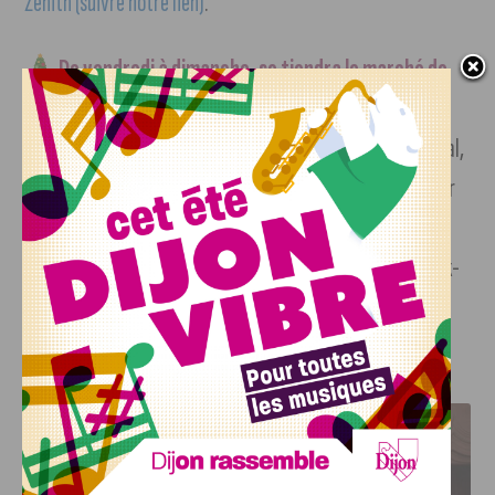
Zenith (suivre notre lien)
.
De vendredi à dimanche, se tiendra le marché de
Noël des métiers d’art,
au Cellier de Clairvaux à Dijon.
L’occasion de découvrir le talent et le savoir-faire artisanal,
mis à l’honneur dans un lieu emblématique et de compléter
vos achats de Noël. L’expo-vente a lieu de 14 heures à 19
heures vendredi puis de 10 heures à 19 heures tout le week-
end.
J'AIME LE DFCO