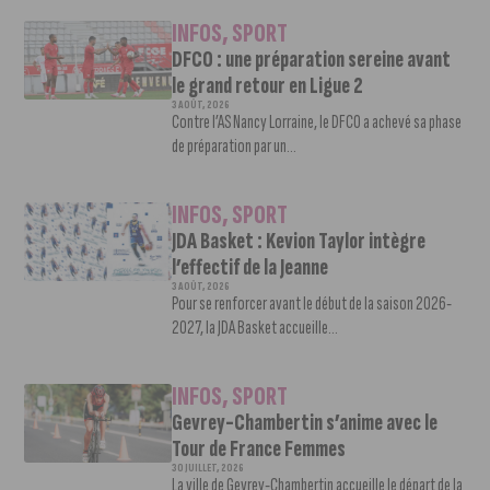
INFOS
,
SPORT
DFCO : une préparation sereine avant
le grand retour en Ligue 2
3 AOÛT, 2026
Contre l’AS Nancy Lorraine, le DFCO a achevé sa phase
de préparation par un...
INFOS
,
SPORT
JDA Basket : Kevion Taylor intègre
l’effectif de la Jeanne
3 AOÛT, 2026
Pour se renforcer avant le début de la saison 2026-
2027, la JDA Basket accueille...
INFOS
,
SPORT
Gevrey-Chambertin s’anime avec le
Tour de France Femmes
30 JUILLET, 2026
La ville de Gevrey-Chambertin accueille le départ de la