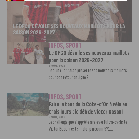
LE DFCO DÉVOILE SES NOUVEAUX MAILLOTS POUR LA
SAISON 2026-2027
INFOS
,
SPORT
Le DFCO dévoile ses nouveaux maillots
pour la saison 2026-2027
6 AOÛT, 2026
Le club dijonnais a présenté ses nouveaux maillots
pour son retour en Ligue 2....
INFOS
,
SPORT
Faire le tour de la Côte-d’Or à vélo en
trois jours : le défi de Victor Bosoni
5 AOÛT, 2026
Le challenge que s’apprête à relever l’ultra-cycliste
Victor Bosoni est simple : parcourir 571...