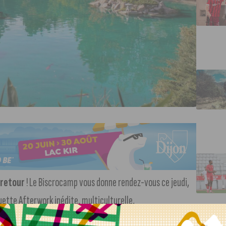
 retour
! Le Biscrocamp vous donne rendez-vous ce jeudi,
guette Afterwork inédite, multiculturelle,
tre article (suivre le lien)
.