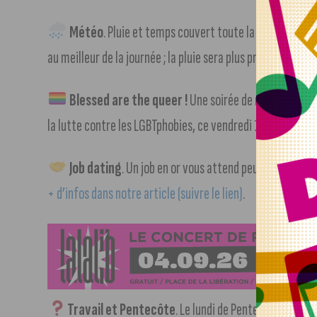
Météo
. Pluie et temps couvert toute la journée ! Le
au meilleur de la journée ; la pluie sera plus présente aprè
Blessed are the queer !
Une soirée de mobilisation 
la lutte contre les LGBTphobies, ce vendredi 17 mai, à part
Job dating
. Un job en or vous attend peut-être au ce
+ d’infos dans notre article (suivre le lien)
.
Travail et Pentecôte
. Le lundi de Pentecôte est-cil