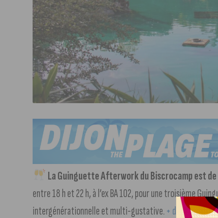
La Guinguette Afterwork du Biscrocamp est de
entre 18 h et 22 h, à l’ex BA 102, pour une troisième Guin
intergénérationnelle et multi-gustative.
+ d’infos dans no