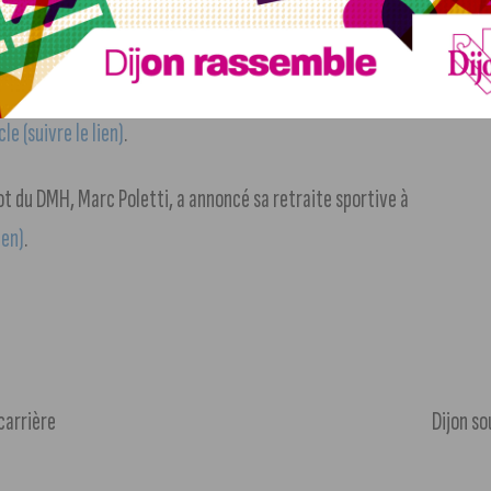
s dans la métropole dijonnaise » se tiendra le 16 mai
le (suivre le lien)
.
vot du DMH, Marc Poletti, a annoncé sa retraite sportive à
ien)
.
carrière
Dijon so