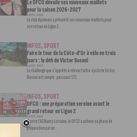
Le DFCO dévoile ses nouveaux maillots
pour la saison 2026-2027
6 AOÛT, 2026
Le club dijonnais a présenté ses nouveaux maillots pour
son retour en Ligue 2....
INFOS
,
SPORT
Faire le tour de la Côte-d’Or à vélo en trois
jours : le défi de Victor Bosoni
5 AOÛT, 2026
Le challenge que s’apprête à relever l’ultra-cycliste Victor
Bosoni est simple : parcourir 571...
INFOS
,
SPORT
DFCO : une préparation sereine avant le
grand retour en Ligue 2
3 AOÛT, 2026
Contre l’AS Nancy Lorraine, le DFCO a achevé sa phase de
préparation par un...