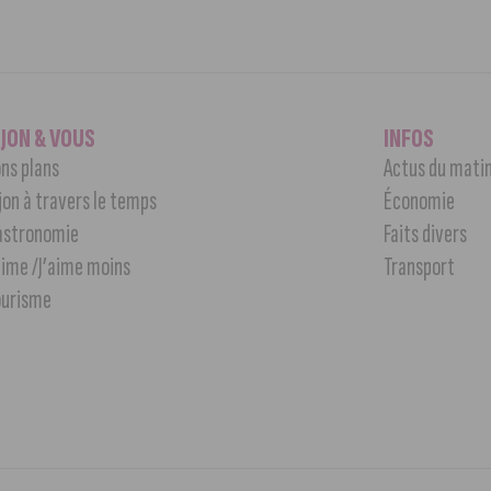
IJON & VOUS
INFOS
ns plans
Actus du mati
jon à travers le temps
Économie
astronomie
Faits divers
aime /J’aime moins
Transport
ourisme