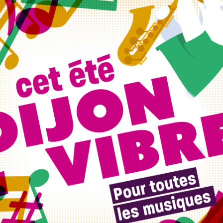
s températures seront plus fraîches, entre 13 et 16 degrés
s la pause déjeuner.
est organisée Au Maquis à l’occasion de la journée dédiée à
ir de 18 h.
+ d’infos dans notre article (suivre le lien)
.
ntre commercial la Toison d’Or de Dijon le 15 mai prochain !
 un jour chômé, férié ou rémunéré ? Quid de la journée de