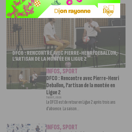
J'AIME LE DFCO
DFCO : RENCONTRE AVEC PIERRE-HENRI DEBALLON,
L’ARTISAN DE LA MONTÉE EN LIGUE 2
INFOS
,
SPORT
DFCO : Rencontre avec Pierre-Henri
Deballon, l’artisan de la montée en
Ligue 2
7 AOÛT, 2026
Le DFCO est de retour en Ligue 2 après trois ans
d’absence. La saison...
INFOS
,
SPORT