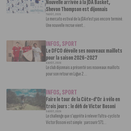
Nouvelle arrivée à la JDA Basket,
Shevon Thompson est dijonnais
7 AOÛT, 2026
Le mercato estival de la JDA n’est pas encore terminé.
Une nouvelle recrue vient...
INFOS
,
SPORT
Le DFCO dévoile ses nouveaux maillots
pour la saison 2026-2027
6 AOÛT, 2026
Le club dijonnais a présenté ses nouveaux maillots
pour son retour en Ligue 2....
INFOS
,
SPORT
Faire le tour de la Côte-d’Or à vélo en
trois jours : le défi de Victor Bosoni
5 AOÛT, 2026
Le challenge que s’apprête à relever l’ultra-cycliste
Victor Bosoni est simple : parcourir 571...