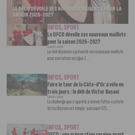
LE DFCO DÉVOILE SES NOUVEAUX MAILLOTS POUR LA
SAISON 2026-2027
INFOS
,
SPORT
Le DFCO dévoile ses nouveaux maillots
pour la saison 2026-2027
6 AOÛT, 2026
Le club dijonnais a présenté ses nouveaux maillots
pour son retour en Ligue 2....
INFOS
,
SPORT
Faire le tour de la Côte-d’Or à vélo en
trois jours : le défi de Victor Bosoni
5 AOÛT, 2026
Le challenge que s’apprête à relever l’ultra-cycliste
Victor Bosoni est simple : parcourir 571...
INFOS
,
SPORT
DFCO : une préparation sereine avant