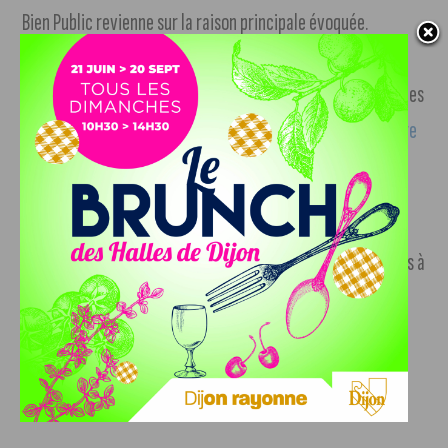
Bien Public revienne sur la raison principale évoquée.
L’entreprise en charge de sa démolition a assuré que les
matériaux récupérés seraient recyclés et réutilisés dans des
travaux de voirie.
Plus d’infos sur le Bien Public (suivre notre
lien)
.
Dans le cadre du festival de jeux vidéo Piky
jusqu’au 27 janvier
, des ateliers et activités sont prévues à
la bibliothèque municipale de Quetigny. Atelier « Paper
Toys », jeux sur consoles, conférence…
Tout le programme
est consultable sur le site de la bibliothèque (suivre notre
lien)
.