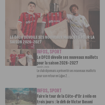
LE DFCO DÉVOILE SES NOUVEAUX MAILLOTS POUR LA
SAISON 2026-2027
INFOS
,
SPORT
Le DFCO dévoile ses nouveaux maillots
pour la saison 2026-2027
6 AOÛT, 2026
Le club dijonnais a présenté ses nouveaux maillots
pour son retour en Ligue 2....
INFOS
,
SPORT
Faire le tour de la Côte-d’Or à vélo en
trois jours : le défi de Victor Bosoni