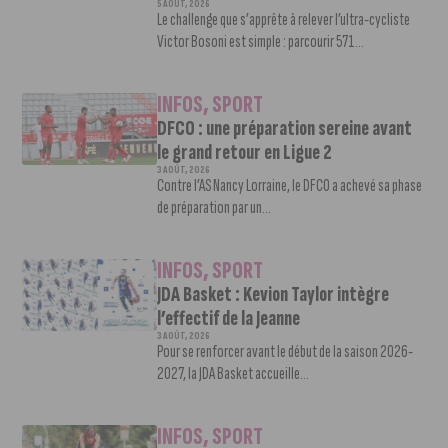
5 AOÛT, 2026
Le challenge que s’apprête à relever l’ultra-cycliste
Victor Bosoni est simple : parcourir 571...
INFOS
,
SPORT
DFCO : une préparation sereine avant
le grand retour en Ligue 2
3 AOÛT, 2026
Contre l’AS Nancy Lorraine, le DFCO a achevé sa phase
de préparation par un...
INFOS
,
SPORT
JDA Basket : Kevion Taylor intègre
l’effectif de la Jeanne
3 AOÛT, 2026
Pour se renforcer avant le début de la saison 2026-
2027, la JDA Basket accueille...
INFOS
,
SPORT