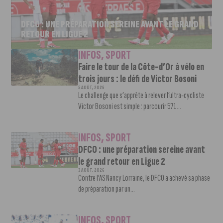
DFCO : UNE PRÉPARATION SEREINE AVANT LE GRAND
RETOUR EN LIGUE 2
INFOS
,
SPORT
Faire le tour de la Côte-d’Or à vélo en
trois jours : le défi de Victor Bosoni
5 AOÛT, 2026
Le challenge que s’apprête à relever l’ultra-cycliste
Victor Bosoni est simple : parcourir 571...
INFOS
,
SPORT
DFCO : une préparation sereine avant
le grand retour en Ligue 2
3 AOÛT, 2026
Contre l’AS Nancy Lorraine, le DFCO a achevé sa phase
de préparation par un...
INFOS
,
SPORT