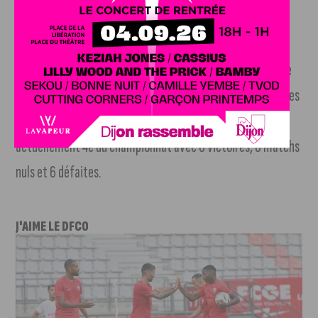
relégation, et 5 points de retard sur la zone d’accession en
phase finale du championnat
DFCO
. Pour le compte de la 20e journée de National, le
DFCO jouait contre Châteauroux à domicile. Les deux équipes
se sont quittées sur un score de parité (1-1). Dijon est
actuellement 4e du championnat avec 8 victoires, 6 matchs
nuls et 6 défaites.
J'AIME LE DFCO