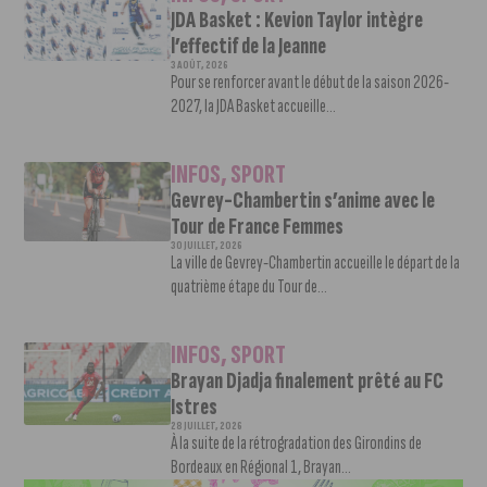
JDA Basket : Kevion Taylor intègre
l’effectif de la Jeanne
3 AOÛT, 2026
Pour se renforcer avant le début de la saison 2026-
2027, la JDA Basket accueille...
INFOS
,
SPORT
Gevrey-Chambertin s’anime avec le
Tour de France Femmes
30 JUILLET, 2026
La ville de Gevrey-Chambertin accueille le départ de la
quatrième étape du Tour de...
INFOS
,
SPORT
Brayan Djadja finalement prêté au FC
Istres
28 JUILLET, 2026
À la suite de la rétrogradation des Girondins de
Bordeaux en Régional 1, Brayan...