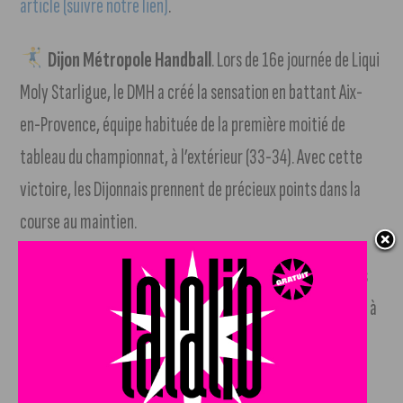
article (suivre notre lien)
.
Dijon Métropole Handball
. Lors de 16e journée de Liqui
Moly Starligue, le DMH a créé la sensation en battant Aix-
en-Provence, équipe habituée de la première moitié de
tableau du championnat, à l’extérieur (33-34). Avec cette
victoire, les Dijonnais prennent de précieux points dans la
course au maintien.
Stade Dijonnais
. Le Stade Dijonnais a réalisé une très
belle performance en remportant son duel à domicile face à
Rumilly, actuel 4e (16-14). À l’issue de la 16e journée, Dijon
est 8e avec 38 points, soit 4 points d’avance sur la zone de