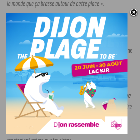
le monde que ça brasse autour de cette place »
.
Le Carrousel rendra hommage à Gustave Eiffel
Alors que l’ancien manège était consacré à la figure et à
l’œuvre de Gustave Eiffel, la famille Bailly-Perrier rendra une
nouvelle fois hommage à l’ingénieur dijonnais, véritable
maître de la structure métallique, des ponts et de
l’aérodynamisme, pour son nouveau manège. «
Comme
l’ancien manège, le nouveau sera thématisé sur Gustave
Eiffel
, le plus célèbre des Dijonnais, précurseur et visionnaire
dans beaucoup de domaines ! Les images le représentaient
bien sur l’ancien manège. Des guides me disaient qu’ils les