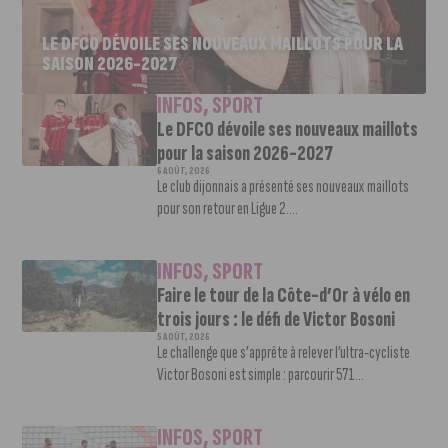
LE DFCO DÉVOILE SES NOUVEAUX MAILLOTS POUR LA
SAISON 2026-2027
INFOS
,
SPORT
Le DFCO dévoile ses nouveaux maillots
pour la saison 2026-2027
6 AOÛT, 2026
Le club dijonnais a présenté ses nouveaux maillots
pour son retour en Ligue 2....
INFOS
,
SPORT
Faire le tour de la Côte-d’Or à vélo en
trois jours : le défi de Victor Bosoni
5 AOÛT, 2026
Le challenge que s’apprête à relever l’ultra-cycliste
Victor Bosoni est simple : parcourir 571...
INFOS
,
SPORT