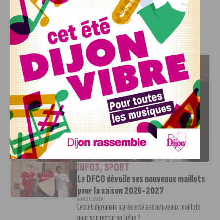
notre lien)
.
J'AIME LE DFCO
LE DFCO DÉVOILE SES NOUVEAUX MAILLOTS POUR LA
SAISON 2026-2027
INFOS
,
SPORT
Le DFCO dévoile ses nouveaux maillots
pour la saison 2026-2027
6 AOÛT, 2026
Le club dijonnais a présenté ses nouveaux maillots
pour son retour en Ligue 2....