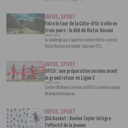
INFOS
,
SPORT
Faire le tour de la Côte-d’Or à vélo en
trois jours : le défi de Victor Bosoni
5 AOÛT, 2026
Le challenge que s’apprête à relever l’ultra-cycliste
Victor Bosoni est simple : parcourir 571...
INFOS
,
SPORT
DFCO : une préparation sereine avant
le grand retour en Ligue 2
3 AOÛT, 2026
Contre l’AS Nancy Lorraine, le DFCO a achevé sa phase
de préparation par un...
INFOS
,
SPORT
JDA Basket : Kevion Taylor intègre
l’effectif de la Jeanne