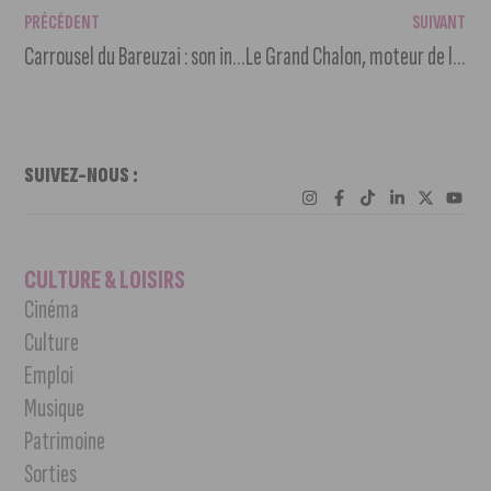
PRÉCÉDENT
SUIVANT
Carrousel du Bareuzai : son installation a débuté ce matin
Le Grand Chalon, moteur de la relance du nucléaire sur le territoire
SUIVEZ-NOUS :
CULTURE & LOISIRS
Cinéma
Culture
Emploi
Musique
Patrimoine
Sorties