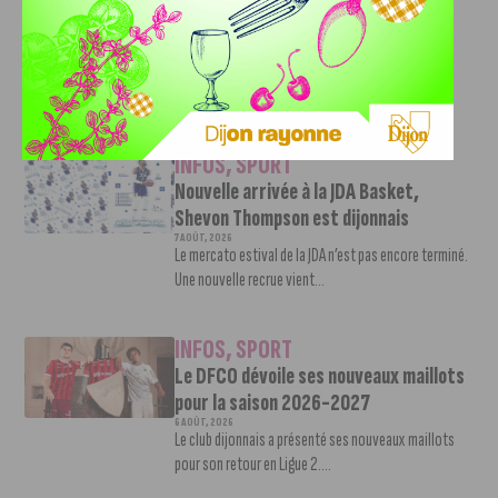
Deballon, l’artisan de la montée en
Ligue 2
7 AOÛT, 2026
Le DFCO est de retour en Ligue 2 après trois ans
d’absence. La saison...
INFOS
,
SPORT
Nouvelle arrivée à la JDA Basket,
Shevon Thompson est dijonnais
7 AOÛT, 2026
Le mercato estival de la JDA n’est pas encore terminé.
Une nouvelle recrue vient...
INFOS
,
SPORT
Le DFCO dévoile ses nouveaux maillots
pour la saison 2026-2027
6 AOÛT, 2026
Le club dijonnais a présenté ses nouveaux maillots
pour son retour en Ligue 2....