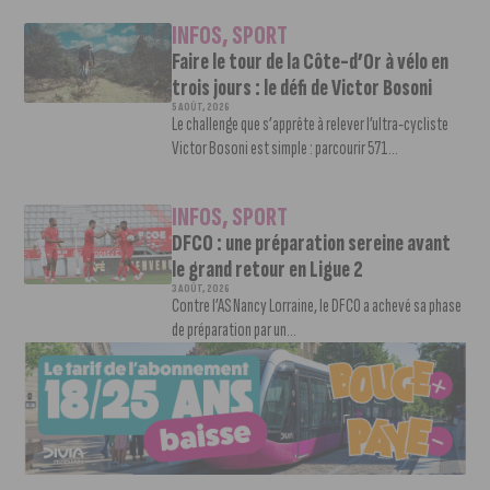
INFOS
,
SPORT
Faire le tour de la Côte-d’Or à vélo en
trois jours : le défi de Victor Bosoni
5 AOÛT, 2026
Le challenge que s’apprête à relever l’ultra-cycliste
Victor Bosoni est simple : parcourir 571...
INFOS
,
SPORT
DFCO : une préparation sereine avant
le grand retour en Ligue 2
3 AOÛT, 2026
Contre l’AS Nancy Lorraine, le DFCO a achevé sa phase
de préparation par un...