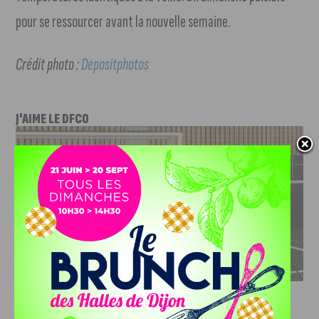
pour se ressourcer avant la nouvelle semaine.
Crédit photo :
Depositphotos
J'AIME LE DFCO
DFCO : RENCONTRE AVEC PIERRE-HENRI DEBALLON,
L’ARTISAN DE LA MONTÉE EN LIGUE 2
INFOS
,
SPORT
DFCO : Rencontre avec Pierre-Henri