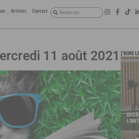
aux
Articles
Contact
mercredi 11 août 2021
J'AIME L
DFCO
L’ART