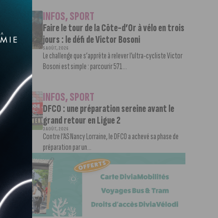
INFOS
,
SPORT
Faire le tour de la Côte-d’Or à vélo en trois
jours : le défi de Victor Bosoni
5 AOÛT, 2026
Le challenge que s’apprête à relever l’ultra-cycliste Victor
Bosoni est simple : parcourir 571...
INFOS
,
SPORT
DFCO : une préparation sereine avant le
grand retour en Ligue 2
3 AOÛT, 2026
Contre l’AS Nancy Lorraine, le DFCO a achevé sa phase de
préparation par un...