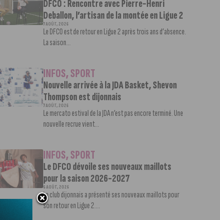
DFCO : Rencontre avec Pierre-Henri
Deballon, l’artisan de la montée en Ligue 2
7 AOÛT, 2026
Le DFCO est de retour en Ligue 2 après trois ans d’absence.
La saison...
INFOS
,
SPORT
Nouvelle arrivée à la JDA Basket, Shevon
Thompson est dijonnais
7 AOÛT, 2026
Le mercato estival de la JDA n’est pas encore terminé. Une
nouvelle recrue vient...
INFOS
,
SPORT
Le DFCO dévoile ses nouveaux maillots
pour la saison 2026-2027
6 AOÛT, 2026
Le club dijonnais a présenté ses nouveaux maillots pour
son retour en Ligue 2....