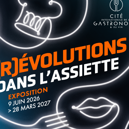
ore du soleil
et des températures de saison, jusqu’à 28
:
la braderie solidaire de la FNAC édition 2021
aura lieu
dans notre article
.
 du département en général sont confrontées au
en du permis de conduire. Ce phénomène s’est amplifié
aillent ces difficultés
dans leur article disponible en ligne
.
 PSG jusqu’en 2023
. L »Argentin portera le numéro 30 sur