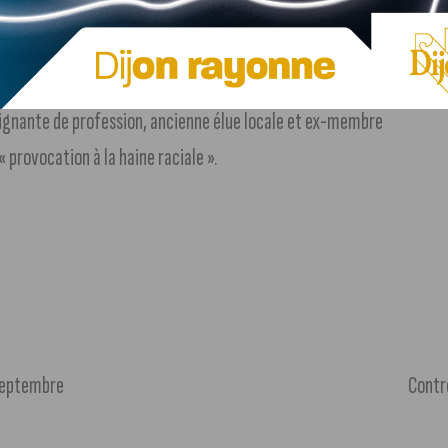
arte antisémite lors de la manifestions anti pass sanitaire
seignante de profession, ancienne élue locale et ex-membre
 provocation à la haine raciale ».
 septembre
Contrô