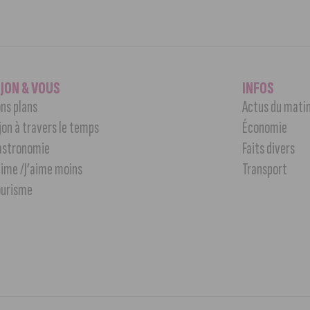
IJON & VOUS
INFOS
ns plans
Actus du mati
jon à travers le temps
Économie
astronomie
Faits divers
aime /J’aime moins
Transport
ourisme