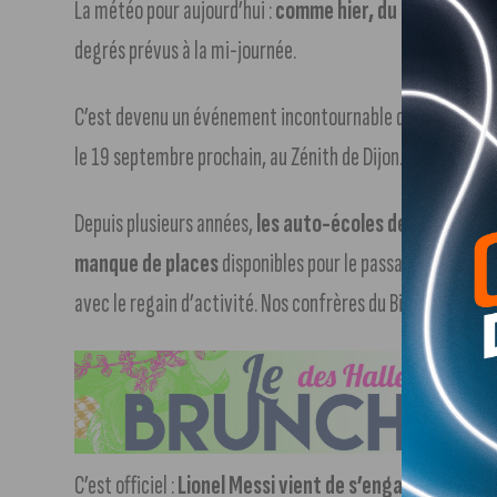
La météo pour aujourd’hui :
comme hier, du soleil et enc
degrés prévus à la mi-journée.
C’est devenu un événement incontournable de la rentrée 
le 19 septembre prochain, au Zénith de Dijon.
Les détails 
Depuis plusieurs années,
les auto-écoles de Dijon, et
manque de places
disponibles pour le passage de l’exam
avec le regain d’activité. Nos confrères du Bien Public dét
C’est officiel :
Lionel Messi vient de s’engager avec le