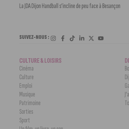
La JDA Dijon Handball s’incline de peu face à Besançon
SUIVEZ-NOUS :
CULTURE & LOISIRS
D
Cinéma
Bo
Culture
Di
Emploi
G
Musique
J’
Patrimoine
T
Sorties
Sport
Un film, un livre, un son