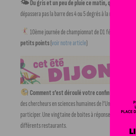
🌤 Du gris et un peu de pluie ce matin, quelques bea
dépassera pas la barre des 4 ou 5 degrés à la mi-journée.
10ème journée de championnat de D1 féminine de ha
petits points
(
voir notre article
)
Comment s’est déroulé votre confinement de m
des chercheurs en sciences humaines de l’Université de 
participer. Une vingtaine de boites à réponse sont accessib
différents restaurants.