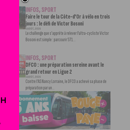
INFOS
,
SPORT
Faire le tour de la Côte-d’Or à vélo en trois
jours : le défi de Victor Bosoni
5 AOÛT, 2026
Le challenge que s’apprête à relever l’ultra-cycliste Victor
Bosoni est simple : parcourir 571...
INFOS
,
SPORT
DFCO : une préparation sereine avant le
grand retour en Ligue 2
3 AOÛT, 2026
Contre l’AS Nancy Lorraine, le DFCO a achevé sa phase de
préparation par un...