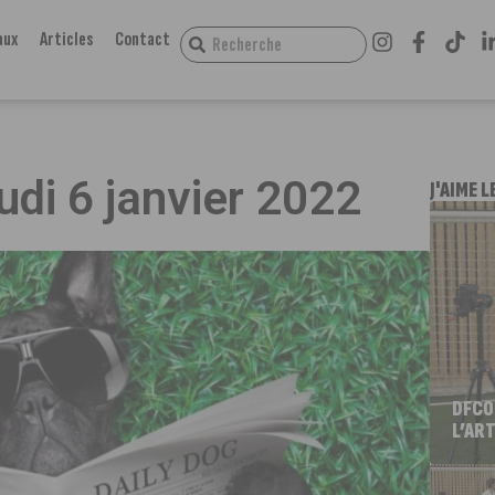
aux
Articles
Contact
eudi 6 janvier 2022
J'AIME L
DFCO
L’ART