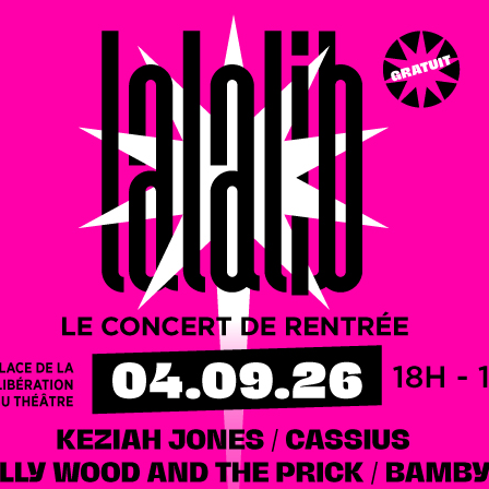
ux rayons de soleil cet après-midi.
Le mercure ne
ndball 2021-2022 :
la JDA Dijon perd son derby… de 2
ars 2020?
C’est la question à laquelle veulent répondre
Bourgogne. Une enquête est donc ouverte et vous pouvez y
les en ville, dans les bars, sur le campus, ou dans