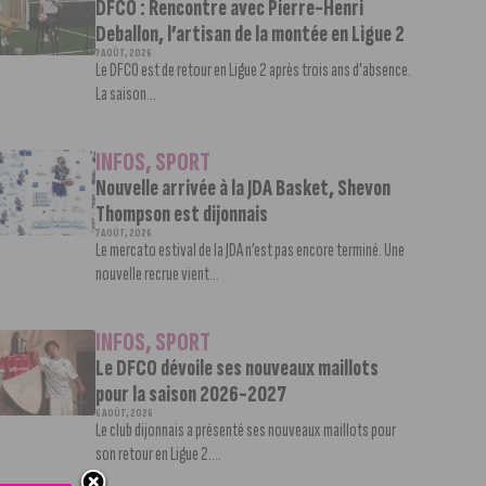
DFCO : Rencontre avec Pierre-Henri
Deballon, l’artisan de la montée en Ligue 2
7 AOÛT, 2026
Le DFCO est de retour en Ligue 2 après trois ans d’absence.
La saison...
INFOS
,
SPORT
Nouvelle arrivée à la JDA Basket, Shevon
Thompson est dijonnais
7 AOÛT, 2026
Le mercato estival de la JDA n’est pas encore terminé. Une
nouvelle recrue vient...
INFOS
,
SPORT
Le DFCO dévoile ses nouveaux maillots
pour la saison 2026-2027
6 AOÛT, 2026
Le club dijonnais a présenté ses nouveaux maillots pour
son retour en Ligue 2....