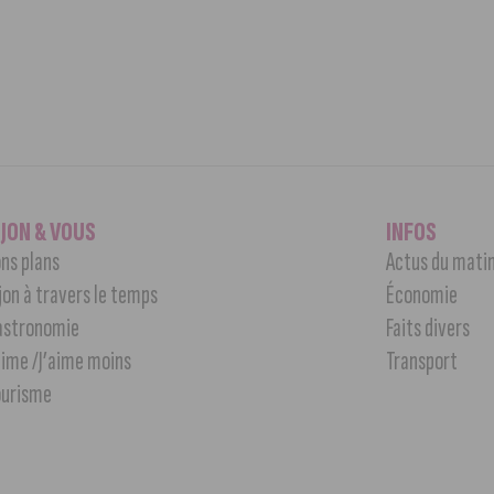
IJON & VOUS
INFOS
ns plans
Actus du mati
jon à travers le temps
Économie
astronomie
Faits divers
aime /J’aime moins
Transport
ourisme