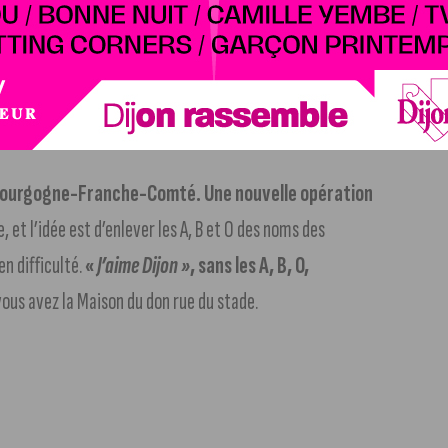
 à Dijon.
Le jugement sera rendu le 7 février prochain au
ont été requis hier par le procureur de la République à
ué un accident mortel en juin dernier sur la rue de
e Bourgogne-Franche-Comté. Une nouvelle opération
e, et l’idée est d’enlever les A, B et O des noms des
n difficulté.
«
J’aime Dijon »
, sans les A, B, O,
 vous avez la Maison du don rue du stade.