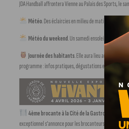
JDA Handball affrontera Vienne au Palais des Sports, le sa
Météo
. Des éclaircies en milieu de matinée et d’apr
Météo du weekend
. Un samedi ensoleillé et un di
Journée des habitants
. Elle aura lieu au Palais des
programme : infos pratiques, dégustations et animations
4ème brocante à la Cité de la Gastronomie
. Spéc
exceptionnel s’annonce pour les brocanteurs à la recherche