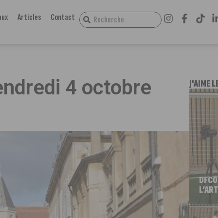
aux
Articles
Contact
endredi 4 octobre
J'AIME L
DFCO
L’ART