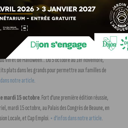
ional de forêts
. Du 19 octobre au 2 novembre 2024, le
r petits et grands.
+ d’infos dans notre article
.
n de Beaune
. Pressage de raisin, escape game, broderie,
r du vin et de Halloween… Du 5 octobre au 1er novembre,
its plats dans les grands pour permettre aux familles de
 dans notre article
.
ue mardi 15 octobre
. Fort d’une première édition réussie,
iel, mardi 15 octobre, au Palais des Congrès de Beaune, en
ion Locale, et Cap Emploi.
+ d’infos dans notre article
.