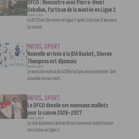
DFCO : Rencontre avec Pierre-Henri
Deballon, l’artisan de la montée en Ligue 2
7 AOÛT, 2026
Le DFCO est de retour en Ligue 2 après trois ans d’absence.
La saison...
INFOS
,
SPORT
Nouvelle arrivée à la JDA Basket, Shevon
Thompson est dijonnais
7 AOÛT, 2026
Le mercato estival de la JDA n’est pas encore terminé. Une
nouvelle recrue vient...
INFOS
,
SPORT
Le DFCO dévoile ses nouveaux maillots
pour la saison 2026-2027
6 AOÛT, 2026
Le club dijonnais a présenté ses nouveaux maillots pour
son retour en Ligue 2....