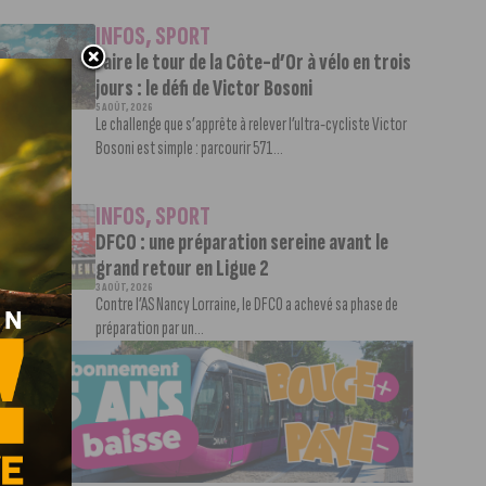
INFOS
,
SPORT
Faire le tour de la Côte-d’Or à vélo en trois
jours : le défi de Victor Bosoni
5 AOÛT, 2026
Le challenge que s’apprête à relever l’ultra-cycliste Victor
Bosoni est simple : parcourir 571...
INFOS
,
SPORT
DFCO : une préparation sereine avant le
grand retour en Ligue 2
3 AOÛT, 2026
Contre l’AS Nancy Lorraine, le DFCO a achevé sa phase de
préparation par un...