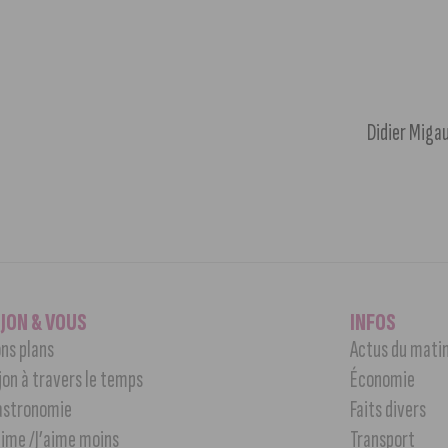
Didier Migaud
IJON & VOUS
INFOS
ns plans
Actus du mati
jon à travers le temps
Économie
astronomie
Faits divers
aime /J’aime moins
Transport