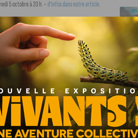
medi 5 octobre à 20 h.
+ d’infos dans notre article
.
ès-midi.
manche nuageux.
 Ducs de Dijon ce samedi 5 octobre de 10 h à 16 h. Au
.
+ d’infos sur le site de la ville de Dijon
.
ialités culinaires, objets vinicoles, ustensiles… Un weekend
 de la perle rare à la Cité internationale de la