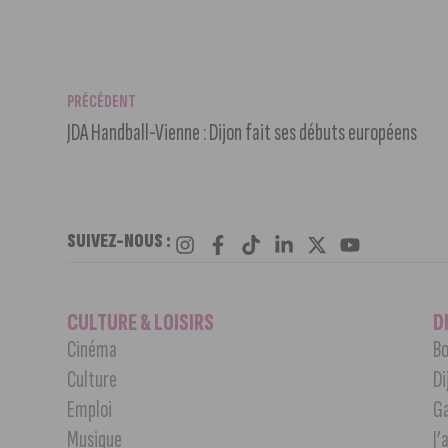
PRÉCÉDENT
JDA Handball-Vienne : Dijon fait ses débuts européens
SUIVEZ-NOUS :
CULTURE & LOISIRS
D
Cinéma
Bo
Culture
Di
Emploi
G
Musique
J’