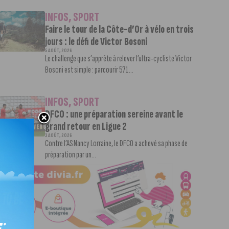
INFOS
,
SPORT
Faire le tour de la Côte-d’Or à vélo en trois
jours : le défi de Victor Bosoni
5 AOÛT, 2026
Le challenge que s’apprête à relever l’ultra-cycliste Victor
Bosoni est simple : parcourir 571...
INFOS
,
SPORT
DFCO : une préparation sereine avant le
grand retour en Ligue 2
3 AOÛT, 2026
Contre l’AS Nancy Lorraine, le DFCO a achevé sa phase de
préparation par un...