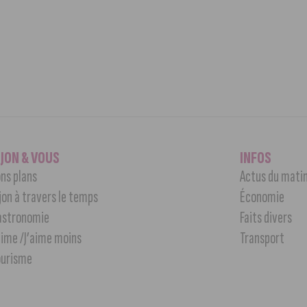
IJON & VOUS
INFOS
ns plans
Actus du mati
jon à travers le temps
Économie
astronomie
Faits divers
aime /J’aime moins
Transport
ourisme