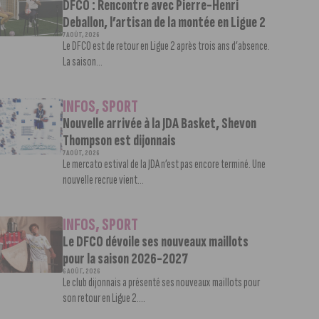
DFCO : Rencontre avec Pierre-Henri
Deballon, l’artisan de la montée en Ligue 2
7 AOÛT, 2026
Le DFCO est de retour en Ligue 2 après trois ans d’absence.
La saison...
INFOS
,
SPORT
Nouvelle arrivée à la JDA Basket, Shevon
Thompson est dijonnais
7 AOÛT, 2026
Le mercato estival de la JDA n’est pas encore terminé. Une
nouvelle recrue vient...
INFOS
,
SPORT
Le DFCO dévoile ses nouveaux maillots
pour la saison 2026-2027
6 AOÛT, 2026
Le club dijonnais a présenté ses nouveaux maillots pour
son retour en Ligue 2....