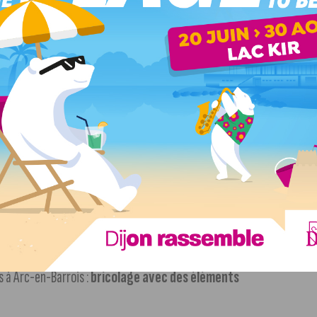
 Parc national de forêts – Maison de la Forêt à Leuglay :
e Châtillon-sur-Seine :
« enquête policière nature »
 les Sabots de Vénus – Bay-sur-Aube :
fabrication de
celles :
veillée contée sur la « sorcellerie, la magie et
de la Grande Réserve à Villiers-le-Duc :
découverte des
s à Arc-en-Barrois :
bricolage avec des éléments