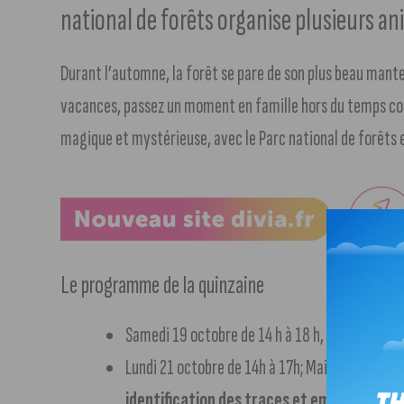
national de forêts organise plusieurs an
Durant l’automne, la forêt se pare de son plus beau mant
vacances, passez un moment en famille hors du temps con
magique et mystérieuse, avec le Parc national de forêts
Le programme de la quinzaine
Samedi 19 octobre de 14 h à 18 h, Rouvres-sur
Lundi 21 octobre de 14h à 17h; Maison forestièr
identification des traces et empreintes d