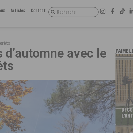
aux
Articles
Contact
forêts
 d’automne avec le
J'AIME L
êts
DFCO
L’ART