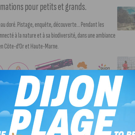
imations pour petits et grands.
eau doré. Pistage, enquête, découverte… Pendant les
necté à la nature et à sa biodiversité, dans une ambiance
 en Côte-d’Or et Haute-Marne.
-Aube :
calligraphie des paysages
e de Charbonnières (9 rue du Val Clavin à Auberive) :
es animaux