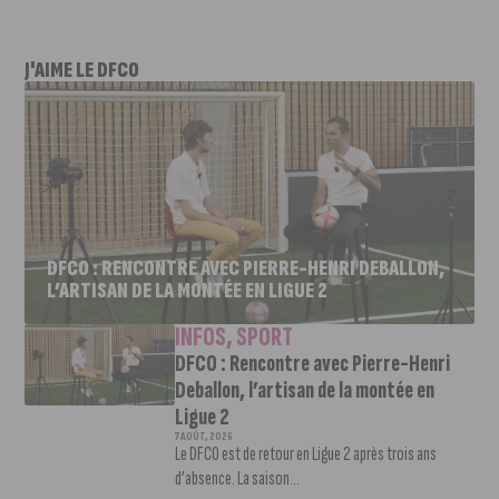
J'AIME LE DFCO
DFCO : RENCONTRE AVEC PIERRE-HENRI DEBALLON,
L’ARTISAN DE LA MONTÉE EN LIGUE 2
INFOS
,
SPORT
DFCO : Rencontre avec Pierre-Henri
Deballon, l’artisan de la montée en
Ligue 2
7 AOÛT, 2026
Le DFCO est de retour en Ligue 2 après trois ans
d’absence. La saison...