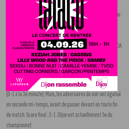
JDA Basket.
Lors de la 24 journée de Betclic Elite, Dijon
a failli créé la sensation à domicile face à l’ASVEL, l’un des
meilleurs clubs français et européens de basket. Ayant
jusqu’à 9 points d’avance dans le dernier quart-temps, la JDA
Basket s’est finalement inclinée. Score final : 71-73.
DFCO.
Lors de la 23 journée de National, Dijon a
rapidement mené au score face à l’extérieur face à Cholet
(0-1 à la 3e minute). Mais, les adversaires du soir ont égalisé
en seconde mi-temps, avant de passer devant en toute fin
de match. Score final : 2-1. Dijon est actuellement 5e du
championnat.