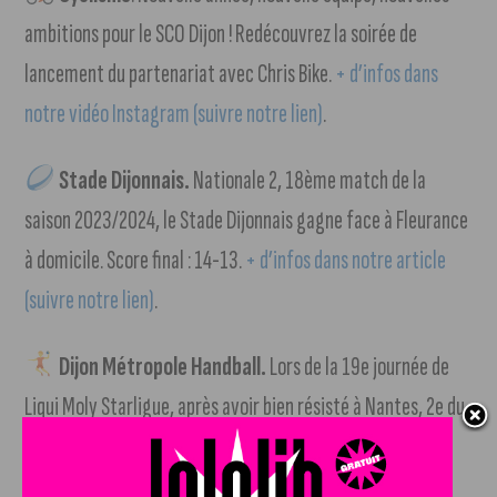
ambitions pour le SCO Dijon ! Redécouvrez la soirée de
lancement du partenariat avec Chris Bike.
+ d’infos dans
notre vidéo Instagram (suivre notre lien)
.
Stade Dijonnais.
Nationale 2, 18ème match de la
saison 2023/2024, le Stade Dijonnais gagne face à Fleurance
à domicile. Score final : 14-13.
+ d’infos dans notre article
(suivre notre lien)
.
Dijon Métropole Handball.
Lors de la 19e journée de
Liqui Moly Starligue, après avoir bien résisté à Nantes, 2e du
championnat, à l’extérieur pendant la première mi-temps
(20-18), Dijon s’est incliné. Score final : 47-34.