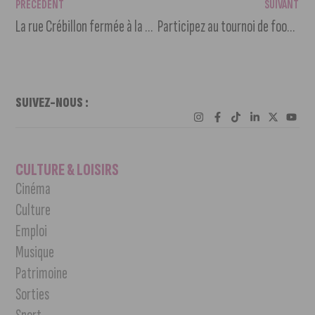
PRÉCÉDENT
SUIVANT
La rue Crébillon fermée à la circulation jusqu’à avril.
Participez au tournoi de foot féminin du Klube le 8 mars
SUIVEZ-NOUS :
CULTURE & LOISIRS
Cinéma
Culture
Emploi
Musique
Patrimoine
Sorties