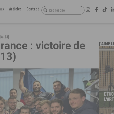
aux
Articles
Contact
(14-13)
rance : victoire de
J'AIME L
-13)
DFCO
L’ART