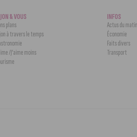
IJON & VOUS
INFOS
ns plans
Actus du mati
jon à travers le temps
Économie
astronomie
Faits divers
aime /J’aime moins
Transport
ourisme