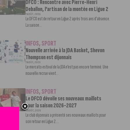
DFCO : Rencontre avec Pierre-Henri
Deballon, l’artisan de la montée en Ligue 2
7 AOÛT, 2026
Le DFCO est de retour en Ligue 2 après trois ans d’absence.
La saison...
INFOS
,
SPORT
Nouvelle arrivée à la JDA Basket, Shevon
Thompson est dijonnais
7 AOÛT, 2026
Le mercato estival de la JDA n’est pas encore terminé. Une
nouvelle recrue vient...
INFOS
,
SPORT
Le DFCO dévoile ses nouveaux maillots
pour la saison 2026-2027
6 AOÛT, 2026
Le club dijonnais a présenté ses nouveaux maillots pour
son retour en Ligue 2....