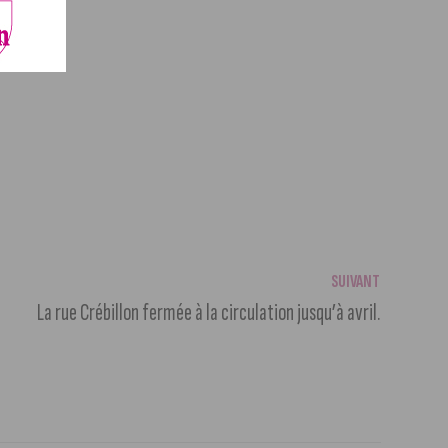
SUIVANT
La rue Crébillon fermée à la circulation jusqu’à avril.