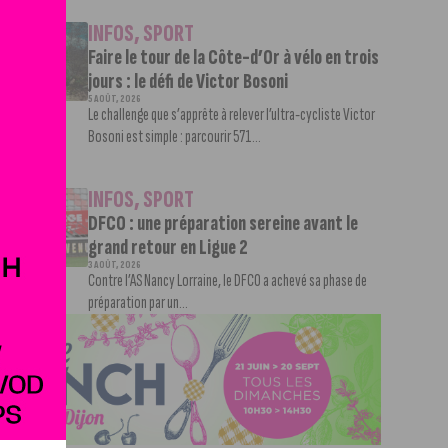
INFOS
,
SPORT
Faire le tour de la Côte-d’Or à vélo en trois
jours : le défi de Victor Bosoni
5 AOÛT, 2026
Le challenge que s’apprête à relever l’ultra-cycliste Victor
Bosoni est simple : parcourir 571...
INFOS
,
SPORT
DFCO : une préparation sereine avant le
grand retour en Ligue 2
3 AOÛT, 2026
Contre l’AS Nancy Lorraine, le DFCO a achevé sa phase de
préparation par un...