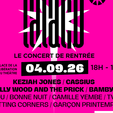
ance (29-25), le Stade Dijonnais a pris sa revanche à
r. Cet après-midi, les Dijonnais ont mené dès le début du
une avance de 5 points (8-3). En seconde mi-temps, les
e pénalité encaissé (11-13 à la 57e minute), pour reprendre
 garder un point d’avance au score, si précieux pour la
mique positive, en ce début de phase retour de saison
lub est désormais 8e, avec 4 points d’avance sur le premier