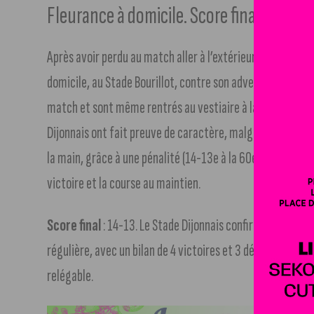
Fleurance à domicile. Score final : 14-13.
Après avoir perdu au match aller à l’extérieur face à Fleur
domicile, au Stade Bourillot, contre son adversaire du jou
match et sont même rentrés au vestiaire à la pause avec 
Dijonnais ont fait preuve de caractère, malgré un essai d
la main, grâce à une pénalité (14-13e à la 60e minute), et
victoire et la course au maintien.
Score final
: 14-13. Le Stade Dijonnais confirme une dyna
régulière, avec un bilan de 4 victoires et 3 défaites. Le c
relégable.