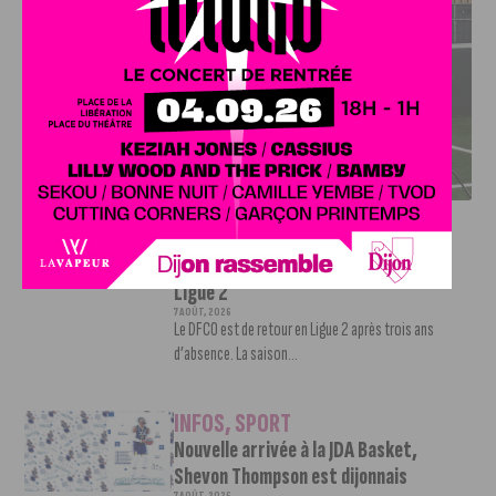
DFCO : RENCONTRE AVEC PIERRE-HENRI DEBALLON,
L’ARTISAN DE LA MONTÉE EN LIGUE 2
INFOS
,
SPORT
DFCO : Rencontre avec Pierre-Henri
Deballon, l’artisan de la montée en
Ligue 2
7 AOÛT, 2026
Le DFCO est de retour en Ligue 2 après trois ans
d’absence. La saison...
INFOS
,
SPORT
Nouvelle arrivée à la JDA Basket,
Shevon Thompson est dijonnais