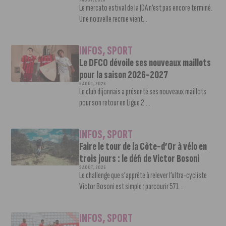
7 AOÛT, 2026
Le mercato estival de la JDA n’est pas encore terminé.
Une nouvelle recrue vient...
INFOS
,
SPORT
Le DFCO dévoile ses nouveaux maillots
pour la saison 2026-2027
6 AOÛT, 2026
Le club dijonnais a présenté ses nouveaux maillots
pour son retour en Ligue 2....
INFOS
,
SPORT
Faire le tour de la Côte-d’Or à vélo en
trois jours : le défi de Victor Bosoni
5 AOÛT, 2026
Le challenge que s’apprête à relever l’ultra-cycliste
Victor Bosoni est simple : parcourir 571...
INFOS
,
SPORT