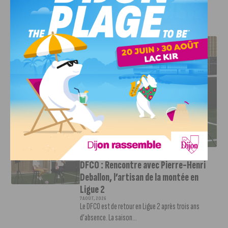
J'AIME LE DFCO
DFCO : RENCONTRE AVEC PIERRE-HENRI DEBALLON,
L’ARTISAN DE LA MONTÉE EN LIGUE 2
INFOS
,
SPORT
DFCO : Rencontre avec Pierre-Henri
Deballon, l’artisan de la montée en
Ligue 2
7 AOÛT, 2026
Le DFCO est de retour en Ligue 2 après trois ans
d’absence. La saison...