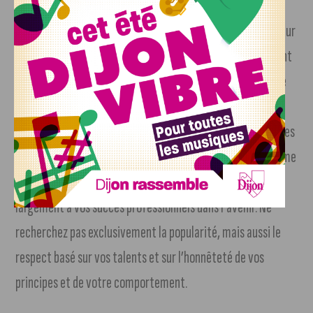
Sinon, vous vous échapperez par la pensée, quand ce n’est
pas dans la réalité ! Célibataire, une journée haute en couleur
vous attend. La puissante protection que vous prodigueront
le Soleil, Jupiter et Saturne, devrait vous valoir une journée
très heureuse en amour.
Les qualités morales dans le travail seront favorisées. Faites
ressortir vos meilleurs traits pour mériter l’appui et l’estime
de vos collègues. Leur appréciation pourrait contribuer
largement à vos succès professionnels dans l’avenir. Ne
recherchez pas exclusivement la popularité, mais aussi le
respect basé sur vos talents et sur l’honnêteté de vos
principes et de votre comportement.