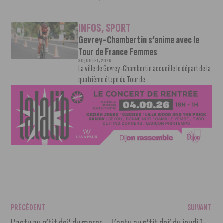
INFOS
,
SPORT
Gevrey-Chambertin s’anime avec le
Tour de France Femmes
30 JUILLET, 2026
La ville de Gevrey-Chambertin accueille le départ de la
quatrième étape du Tour de...
PRÉCÉDENT
SUIVANT
L’actu au p’tit dej’ du mercredi 31 mars 2021
L’actu au p’tit dej’ du jeudi 1er avril 2021