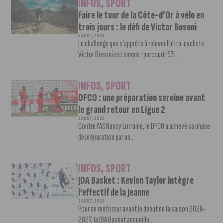
INFOS
,
SPORT
Faire le tour de la Côte-d’Or à vélo en
trois jours : le défi de Victor Bosoni
5 AOÛT, 2026
Le challenge que s’apprête à relever l’ultra-cycliste
Victor Bosoni est simple : parcourir 571...
INFOS
,
SPORT
DFCO : une préparation sereine avant
le grand retour en Ligue 2
3 AOÛT, 2026
Contre l’AS Nancy Lorraine, le DFCO a achevé sa phase
de préparation par un...
INFOS
,
SPORT
JDA Basket : Kevion Taylor intègre
l’effectif de la Jeanne
3 AOÛT, 2026
Pour se renforcer avant le début de la saison 2026-
2027, la JDA Basket accueille...