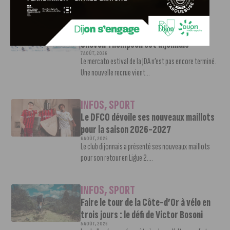
INFOS
,
SPORT
Nouvelle arrivée à la JDA Basket,
Shevon Thompson est dijonnais
7 AOÛT, 2026
Le mercato estival de la JDA n’est pas encore terminé.
Une nouvelle recrue vient...
INFOS
,
SPORT
Le DFCO dévoile ses nouveaux maillots
pour la saison 2026-2027
6 AOÛT, 2026
Le club dijonnais a présenté ses nouveaux maillots
pour son retour en Ligue 2....
INFOS
,
SPORT
Faire le tour de la Côte-d’Or à vélo en
trois jours : le défi de Victor Bosoni
5 AOÛT, 2026