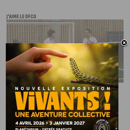
J'AIME LE DFCO
DFCO : RENCONTRE AVEC PIERRE-HENRI DEBALLON,
L’ARTISAN DE LA MONTÉE EN LIGUE 2
INFOS
,
SPORT
DFCO : Rencontre avec Pierre-Henri
Deballon, l’artisan de la montée en
Ligue 2
7 AOÛT, 2026
Le DFCO est de retour en Ligue 2 après trois ans
d’absence. La saison...