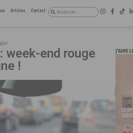
aux
Articles
Contact
gne !
 : week-end rouge
J'AIME L
ne !
LE D
SAIS