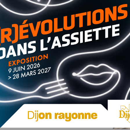
d’Or.
rs que la Zone A termine ses vacances dimanche, la Zone B
on dans les deux sens de circulation, en particulier aux
 avec une journée classée orange au niveau national ;
rgé autour de Lyon.