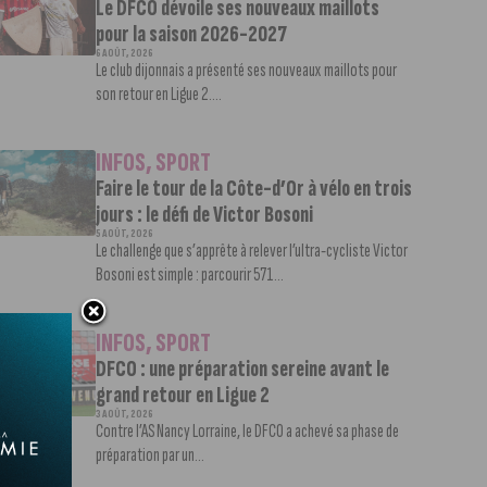
Le DFCO dévoile ses nouveaux maillots
pour la saison 2026-2027
6 AOÛT, 2026
Le club dijonnais a présenté ses nouveaux maillots pour
son retour en Ligue 2....
INFOS
,
SPORT
Faire le tour de la Côte-d’Or à vélo en trois
jours : le défi de Victor Bosoni
5 AOÛT, 2026
Le challenge que s’apprête à relever l’ultra-cycliste Victor
Bosoni est simple : parcourir 571...
INFOS
,
SPORT
DFCO : une préparation sereine avant le
grand retour en Ligue 2
3 AOÛT, 2026
Contre l’AS Nancy Lorraine, le DFCO a achevé sa phase de
préparation par un...