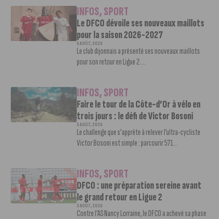
INFOS
,
SPORT
Le DFCO dévoile ses nouveaux maillots
pour la saison 2026-2027
6 AOÛT, 2026
Le club dijonnais a présenté ses nouveaux maillots
pour son retour en Ligue 2....
INFOS
,
SPORT
Faire le tour de la Côte-d’Or à vélo en
trois jours : le défi de Victor Bosoni
5 AOÛT, 2026
Le challenge que s’apprête à relever l’ultra-cycliste
Victor Bosoni est simple : parcourir 571...
INFOS
,
SPORT
DFCO : une préparation sereine avant
le grand retour en Ligue 2
3 AOÛT, 2026
Contre l’AS Nancy Lorraine, le DFCO a achevé sa phase