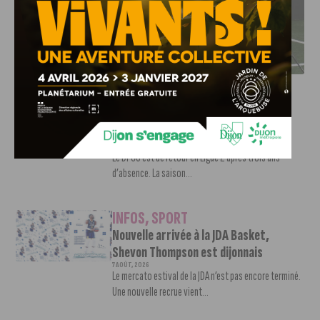
DFCO : RENCONTRE AVEC PIERRE-HENRI DEBALLON,
L’ARTISAN DE LA MONTÉE EN LIGUE 2
INFOS
,
SPORT
DFCO : Rencontre avec Pierre-Henri
Deballon, l’artisan de la montée en
Ligue 2
7 AOÛT, 2026
Le DFCO est de retour en Ligue 2 après trois ans
d’absence. La saison...
INFOS
,
SPORT
Nouvelle arrivée à la JDA Basket,
Shevon Thompson est dijonnais
7 AOÛT, 2026
Le mercato estival de la JDA n’est pas encore terminé.
Une nouvelle recrue vient...